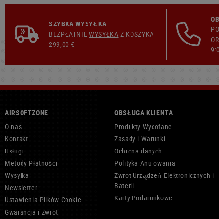
OB
SZYBKA WYSYŁKA
PO
BEZPŁATNIE
WYSYŁKA
Z KOSZYKA
OR
299,00 €
9:
AIRSOFTZONE
OBSŁUGA KLIENTA
O nas
Produkty Wycofane
Kontakt
Zasady i Warunki
Usługi
Ochrona danych
Metody Płatności
Polityka Anulowania
Wysyłka
Zwrot Urządzeń Elektronicznych i
Baterii
Newsletter
Karty Podarunkowe
Ustawienia Plików Cookie
Gwarancja i Zwrot