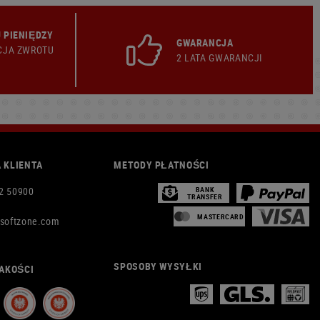
 PIENIĘDZY
GWARANCJA
CJA ZWROTU
2 LATA GWARANCJI
 KLIENTA
METODY PŁATNOŚCI
2 50900
BANK
TRANSFER
MASTERCARD
rsoftzone.com
SPOSOBY WYSYŁKI
AKOŚCI