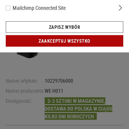
Mailchimp Connected Site
ZAPISZ WYBÓR
ZAAKCEPTUJ WSZYSTKO
Numer artykułu:
10229706000
Numer producenta:
WE-H011
Dostępność:
2-3 SZTUKI W MAGAZYNIE,
DOSTAWA DO POLSKA W CIĄGU
KILKU DNI ROBOCZYCH