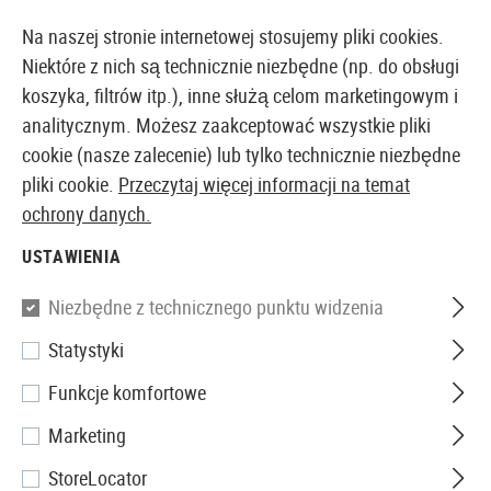
14373 PRODUKTY DOSTĘPNE NATYCHMIAST Z MAGAZYNU
Na naszej stronie internetowej stosujemy pliki cookies.
Niektóre z nich są technicznie niezbędne (np. do obsługi
koszyka, filtrów itp.), inne służą celom marketingowym i
analitycznym. Możesz zaakceptować wszystkie pliki
EUROPEJSKI AIRSOFT SKLEP I HURTOWNIA
cookie (nasze zalecenie) lub tylko technicznie niezbędne
pliki cookie.
Przeczytaj więcej informacji na temat
Strona główna
Repliki Airsoftowe
Repliki Pistoletów
ochrony danych.
USTAWIENIA
WE
Niezbędne z technicznego punktu widzenia
Hi-Capa 5.2 R Full Metal GBB
Statystyki
Funkcje komfortowe
Marketing
StoreLocator