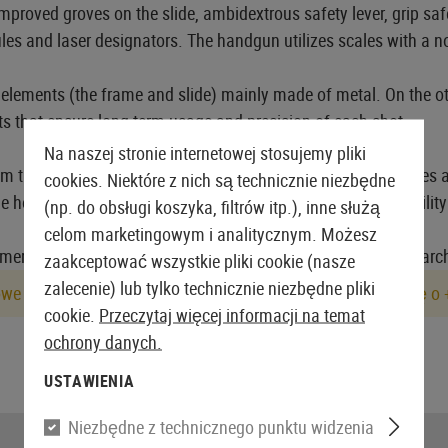
proved groves on the slide, ambidextrous safety lever, grip safe
les and laser designators. The handgun utilizes scales with a non
ns elements (the frame and slide) mainly made of metal. On the o
s that ensure long-term usage and precision of each shot.
Na naszej stronie internetowej stosujemy pliki
at imitates recoil and slide action during firing. It provides a
cookies. Niektóre z nich są technicznie niezbędne
le hop-up mechanism to improve the BB's accuracy and stability 
(np. do obsługi koszyka, filtrów itp.), inne służą
celom marketingowym i analitycznym. Możesz
er, this replica model is an excellent choice for anybody search
zaakceptować wszystkie pliki cookie (nasze
zalecenie) lub tylko technicznie niezbędne pliki
owe i pomiarowe, rzeczywista wartość Joule może różnić się o 
cookie.
Przeczytaj więcej informacji na temat
ochrony danych.
USTAWIENIA
Niezbędne z technicznego punktu widzenia
Gwint lufy: