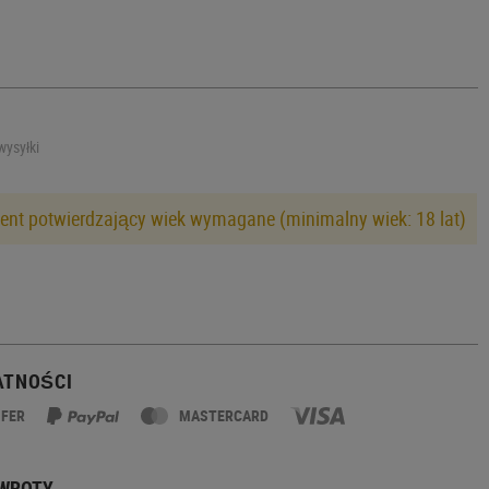
wysyłki
nt potwierdzający wiek wymagane (minimalny wiek: 18 lat)
ATNOŚCI
SFER
MASTERCARD
ZWROTY