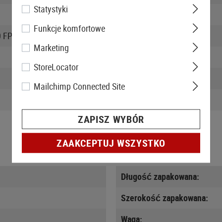
Statystyki
Kaliber:
Funkcje komfortowe
0 FPS, 0,20g BB)
Model broni:
Marketing
Pojemność magazynka:
StoreLocator
Tryb strzelania:
Mailchimp Connected Site
Wersja z przekładnią:
ZAPISZ WYBÓR
ZAAKCEPTUJ WSZYSTKO
Długość zapakowana:
Szerokość zapakowana:
Waga: