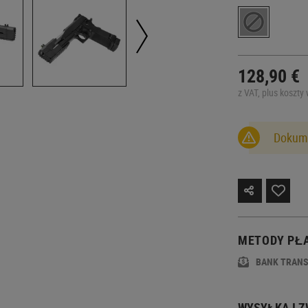
128,90 €
z VAT, plus koszty 
Dokume
METODY PŁ
BANK TRAN
WYSYŁKA I 