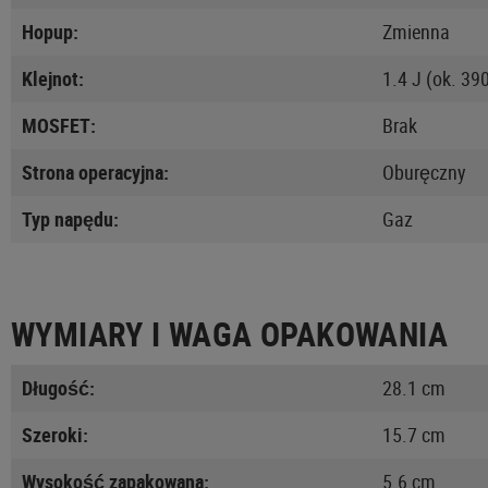
Hopup:
Zmienna
Klejnot:
1.4 J (ok. 39
MOSFET:
Brak
Strona operacyjna:
Oburęczny
Typ napędu:
Gaz
WYMIARY I WAGA OPAKOWANIA
Długość:
28.1 cm
Szeroki:
15.7 cm
Wysokość zapakowana:
5.6 cm