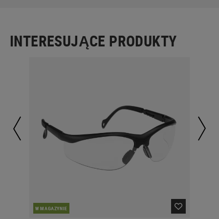
INTERESUJĄCE PRODUKTY
W MAGAZYNIE
W 