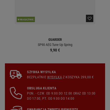
W MAGAZYNIE
W 
GUARDER
SP90 AEG Tune Up Spring
9,90 €
SZYBKA WYSYŁKA
BEZPŁATNIE
WYSYŁKA
Z KOSZYKA 299,00 €
OBSŁUGA KLIENTA
PON. - CZW. OD 9:00 DO 12:00 ORAZ OD 13:00
DO 17:00, PT. OD 9:00 DO 14:00
GWARANCJA ZWROTU PIENIĘDZY