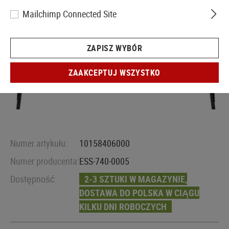
Mailchimp Connected Site
ZAPISZ WYBÓR
ZAAKCEPTUJ WSZYSTKO
Numer artykułu:
10158406000
Numer producenta:
ESS-740-0005
Dostępność:
2-3 SZTUKI W MAGAZYNIE,
DOSTAWA DO POLSKA W CIĄGU
KILKU DNI ROBOCZYCH