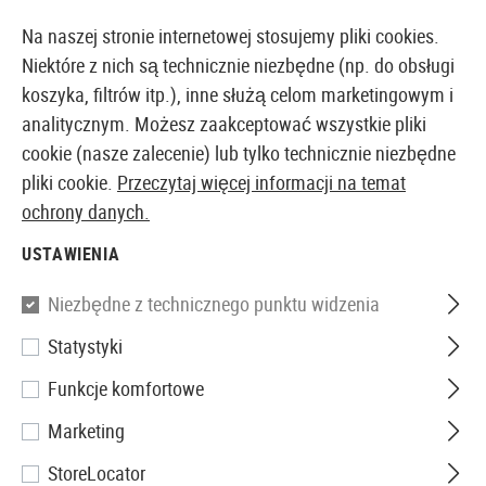
14410 PRODUKTY DOSTĘPNE NATYCHMIAST Z MAGAZYNU
Na naszej stronie internetowej stosujemy pliki cookies.
Niektóre z nich są technicznie niezbędne (np. do obsługi
koszyka, filtrów itp.), inne służą celom marketingowym i
analitycznym. Możesz zaakceptować wszystkie pliki
EUROPEJSKI AIRSOFT SKLEP I HURTOWNIA
cookie (nasze zalecenie) lub tylko technicznie niezbędne
pliki cookie.
Przeczytaj więcej informacji na temat
Strona główna
Wyposażenie Taktyczne
Sprzęt Ochr
ochrony danych.
USTAWIENIA
ESS
Niezbędne z technicznego punktu widzenia
ICE-ONE Clear
Statystyki
Funkcje komfortowe
Marketing
StoreLocator