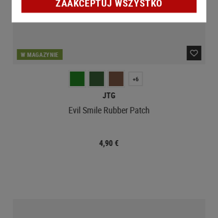
ZAAKCEPTUJ WSZYSTKO
W MAGAZYNIE
+6
JTG
Evil Smile Rubber Patch
4,90 €