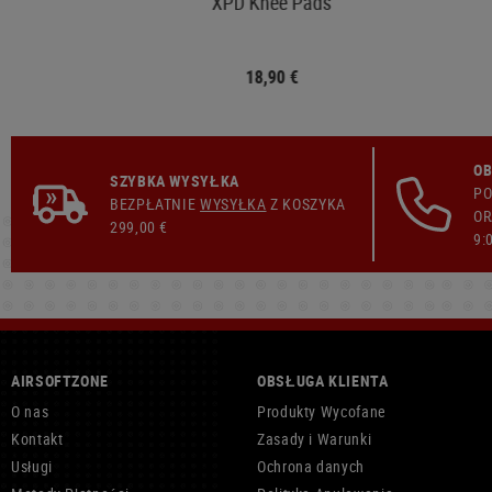
XPD Knee Pads
18,90 €
OB
SZYBKA WYSYŁKA
PO
BEZPŁATNIE
WYSYŁKA
Z KOSZYKA
OR
299,00 €
9:
AIRSOFTZONE
OBSŁUGA KLIENTA
O nas
Produkty Wycofane
Kontakt
Zasady i Warunki
Usługi
Ochrona danych