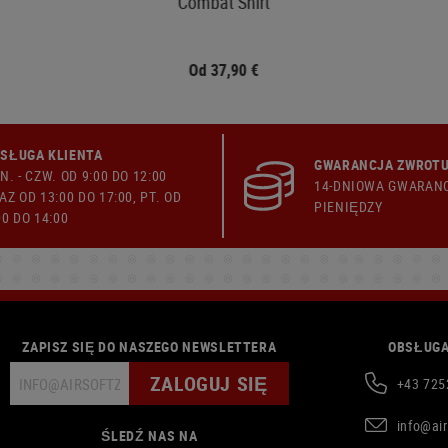
Combat Shirt
Od 37,90 €
SŁUGA KLIENTA
GWARANCJA ZWROTU
N. - CZW. OD 9:00 DO 12:00
14-DNIOWA GWARAN
AZ OD 13:00 DO 17:00, PT. OD
PIENIĘDZY
00 DO 14:00
ZAPISZ SIĘ DO NASZEGO NEWSLETTERA
OBSŁUGA
ZALOGUJ SIĘ
+43 725
info@ai
ŚLEDŹ NAS NA