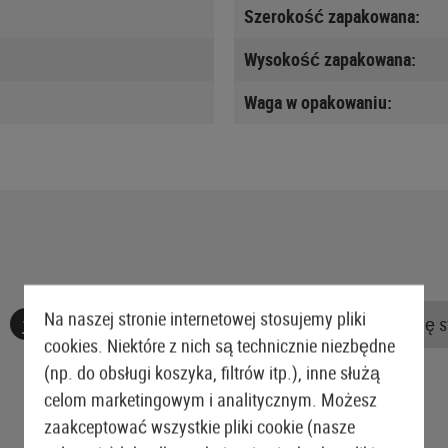
Szerokość zapakowana:
Wysokość zapakowana:
Waga w opakowaniu:
Na naszej stronie internetowej stosujemy pliki
Nie znaleziono żadnych recenzji. Śmiało, podziel się 
cookies. Niektóre z nich są technicznie niezbędne
(np. do obsługi koszyka, filtrów itp.), inne służą
celom marketingowym i analitycznym. Możesz
zaakceptować wszystkie pliki cookie (nasze