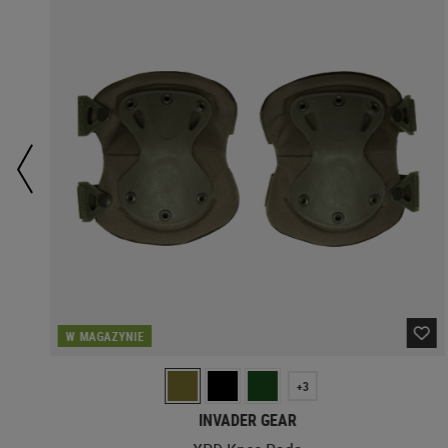
W MAGAZYNIE
+3
INVADER GEAR