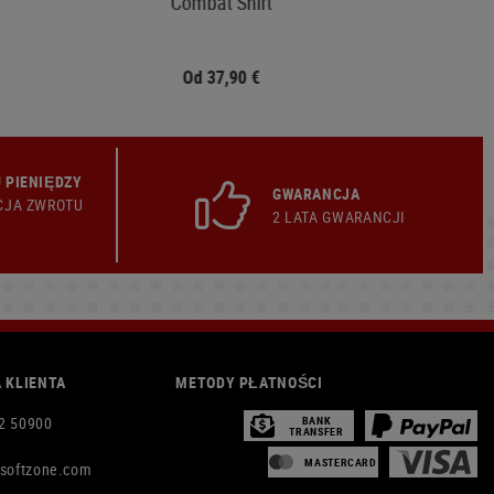
Combat Shirt
Od 37,90 €
 PIENIĘDZY
GWARANCJA
CJA ZWROTU
2 LATA GWARANCJI
 KLIENTA
METODY PŁATNOŚCI
2 50900
BANK
TRANSFER
MASTERCARD
rsoftzone.com