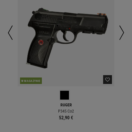
PO
W MAGAZYNIE
RUGER
BB
P345 Co2
52,90 €