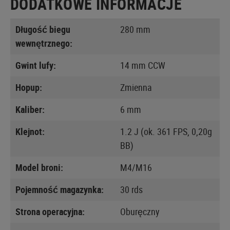
DODATKOWE INFORMACJE
Długość biegu
280 mm
wewnętrznego:
Gwint lufy:
14 mm CCW
Hopup:
Zmienna
Kaliber:
6 mm
Klejnot:
1.2 J (ok. 361 FPS, 0,20g
BB)
Model broni:
M4/M16
Pojemność magazynka:
30 rds
Strona operacyjna:
Oburęczny