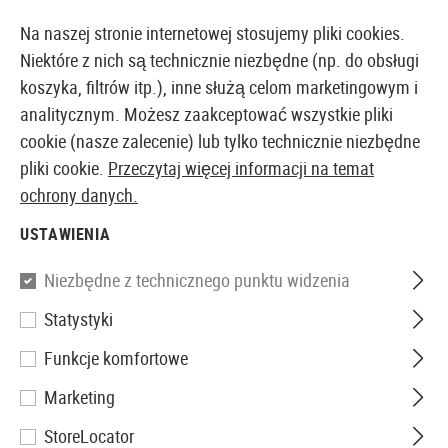
14387 PRODUKTY DOSTĘPNE NATYCHMIAST Z MAGAZYNU
Na naszej stronie internetowej stosujemy pliki cookies.
Niektóre z nich są technicznie niezbędne (np. do obsługi
koszyka, filtrów itp.), inne służą celom marketingowym i
analitycznym. Możesz zaakceptować wszystkie pliki
EUROPEJSKI AIRSOFT SKLEP I HURTOWNIA
cookie (nasze zalecenie) lub tylko technicznie niezbędne
pliki cookie.
Przeczytaj więcej informacji na temat
Strona główna
Repliki Airsoftowe
Airsoft Assault Ri
ochrony danych.
USTAWIENIA
WE
Niezbędne z technicznego punktu widzenia
KAC PDW 10 Inch GBR
Statystyki
Funkcje komfortowe
Marketing
StoreLocator