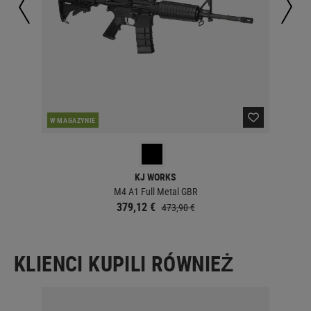
PO
W MAGAZYNIE
KJ WORKS
M4 A1 Full Metal GBR
379,12 €
473,90 €
KLIENCI KUPILI RÓWNIEŻ