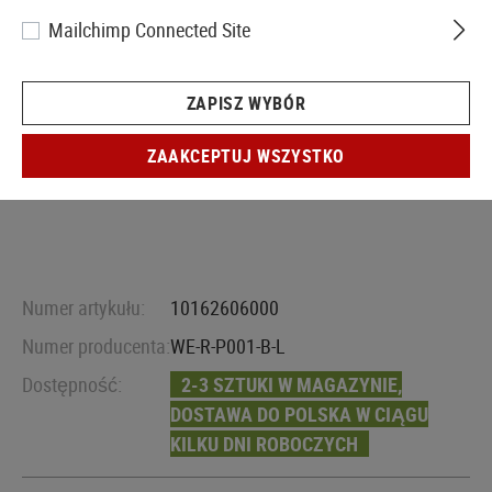
Mailchimp Connected Site
ZAPISZ WYBÓR
ZAAKCEPTUJ WSZYSTKO
Numer artykułu:
10162606000
Numer producenta:
WE-R-P001-B-L
Dostępność:
2-3 SZTUKI W MAGAZYNIE,
DOSTAWA DO POLSKA W CIĄGU
KILKU DNI ROBOCZYCH