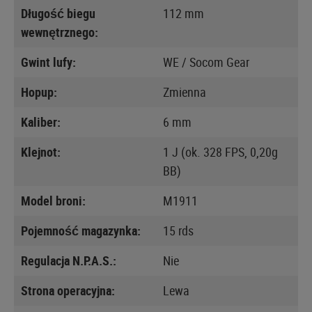
Długość biegu
112 mm
wewnętrznego:
Gwint lufy:
WE / Socom Gear
Hopup:
Zmienna
Kaliber:
6 mm
Klejnot:
1 J (ok. 328 FPS, 0,20g
BB)
Model broni:
M1911
Pojemność magazynka:
15 rds
Regulacja N.P.A.S.:
Nie
Strona operacyjna:
Lewa