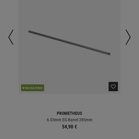
W MAGAZYNIE
W 
PROMETHEUS
6.03mm EG Barrel 285mm
54,90 €