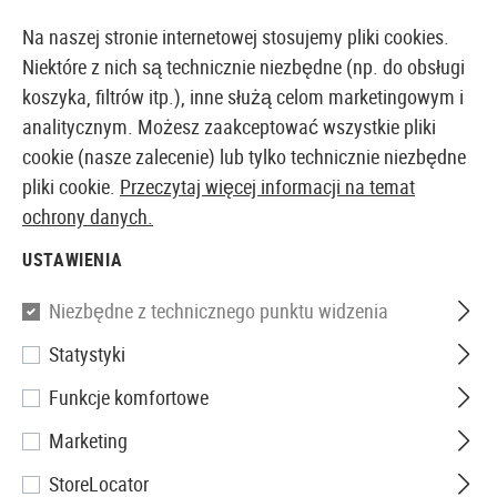
14373 PRODUKTY DOSTĘPNE NATYCHMIAST Z MAGAZYNU
Na naszej stronie internetowej stosujemy pliki cookies.
Niektóre z nich są technicznie niezbędne (np. do obsługi
koszyka, filtrów itp.), inne służą celom marketingowym i
analitycznym. Możesz zaakceptować wszystkie pliki
EUROPEJSKI AIRSOFT SKLEP I HURTOWNIA
cookie (nasze zalecenie) lub tylko technicznie niezbędne
pliki cookie.
Przeczytaj więcej informacji na temat
Strona główna
Repliki Airsoftowe
Repliki Pistoletów
ochrony danych.
USTAWIENIA
WE
Niezbędne z technicznego punktu widzenia
Knight Hawk Full Metal GBB
Statystyki
Funkcje komfortowe
Marketing
StoreLocator