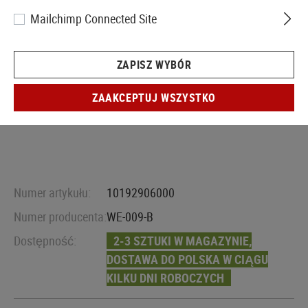
Mailchimp Connected Site
ZAPISZ WYBÓR
ZAAKCEPTUJ WSZYSTKO
Numer artykułu:
10192906000
Numer producenta:
WE-009-B
Dostępność:
2-3 SZTUKI W MAGAZYNIE,
DOSTAWA DO POLSKA W CIĄGU
KILKU DNI ROBOCZYCH