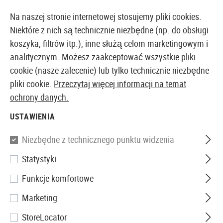
14410 PRODUKTY DOSTĘPNE NATYCHMIAST Z MAGAZYNU
Na naszej stronie internetowej stosujemy pliki cookies.
Niektóre z nich są technicznie niezbędne (np. do obsługi
koszyka, filtrów itp.), inne służą celom marketingowym i
analitycznym. Możesz zaakceptować wszystkie pliki
EUROPEJSKI AIRSOFT SKLEP I HURTOWNIA
cookie (nasze zalecenie) lub tylko technicznie niezbędne
pliki cookie.
Przeczytaj więcej informacji na temat
Strona główna
Repliki Airsoftowe
Repliki Pistoletów
ochrony danych.
USTAWIENIA
KJ Works
Niezbędne z technicznego punktu widzenia
KP-08 Full Metal GBB
Statystyki
Funkcje komfortowe
Marketing
StoreLocator