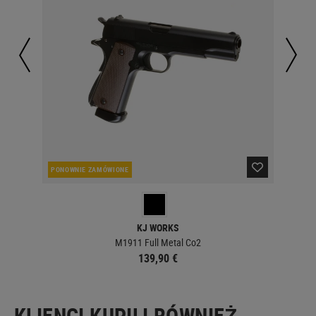
PONOWNIE ZAMÓWIONE
PO
KJ WORKS
M1911 Full Metal Co2
139,90 €
KLIENCI KUPILI RÓWNIEŻ