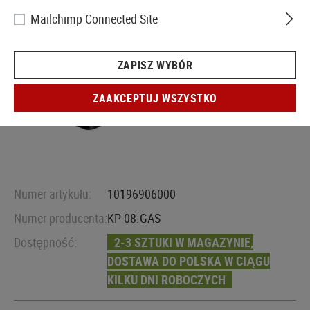
Mailchimp Connected Site
ZAPISZ WYBÓR
ZAAKCEPTUJ WSZYSTKO
Numer artykułu:
10196906000
Numer producenta:
KP-08.GAS
Dostępność:
2-3 SZTUKI W MAGAZYNIE,
DOSTAWA DO POLSKA W CIĄGU
KILKU DNI ROBOCZYCH