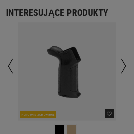
INTERESUJĄCE PRODUKTY
PONOWNIE ZAMÓWIONE
PO