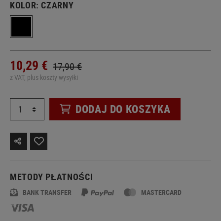
KOLOR:
CZARNY
10,29 €
17,90 €
z VAT, plus koszty wysyłki
DODAJ DO KOSZYKA
METODY PŁATNOŚCI
BANK TRANSFER
MASTERCARD