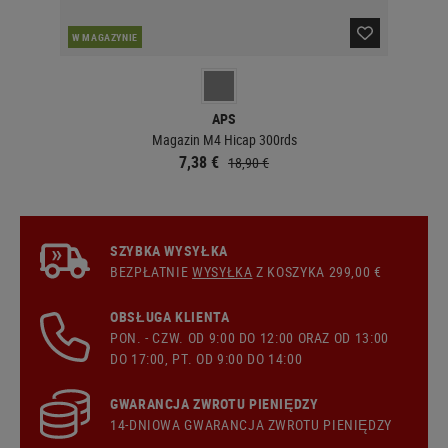
W MAGAZYNIE
W 
APS
Magazin M4 Hicap 300rds
7,38 €
18,90 €
SZYBKA WYSYŁKA
BEZPŁATNIE
WYSYŁKA
Z KOSZYKA 299,00 €
OBSŁUGA KLIENTA
PON. - CZW. OD 9:00 DO 12:00 ORAZ OD 13:00
DO 17:00, PT. OD 9:00 DO 14:00
GWARANCJA ZWROTU PIENIĘDZY
14-DNIOWA GWARANCJA ZWROTU PIENIĘDZY