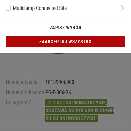
Mailchimp Connected Site
ZAPISZ WYBÓR
ZAAKCEPTUJ WSZYSTKO
Numer artykułu:
10189406000
Numer producenta:
PG-E-006-BK
Dostępność:
2-3 SZTUKI W MAGAZYNIE,
DOSTAWA DO POLSKA W CIĄGU
KILKU DNI ROBOCZYCH