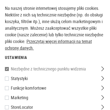
14387 PRODUKTY DOSTĘPNE NATYCHMIAST Z MAGAZYNU
Na naszej stronie internetowej stosujemy pliki cookies.
Niektóre z nich są technicznie niezbędne (np. do obsługi
koszyka, filtrów itp.), inne służą celom marketingowym i
analitycznym. Możesz zaakceptować wszystkie pliki
EUROPEJSKI AIRSOFT SKLEP I HURTOWNIA
cookie (nasze zalecenie) lub tylko technicznie niezbędne
pliki cookie.
Przeczytaj więcej informacji na temat
Strona główna
Akcesoria Airsoftowe
Części i Akces
ochrony danych.
USTAWIENIA
Ares
Niezbędne z technicznego punktu widzenia
M16 Sniper Grip
Statystyki
Funkcje komfortowe
Marketing
StoreLocator