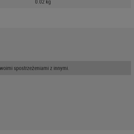
0.02 kg
swoimi spostrzeżeniami z innymi.