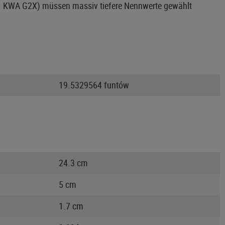
.B. KWA G2X) müssen massiv tiefere Nennwerte gewählt
19.5329564 funtów
24.3 cm
5 cm
1.7 cm