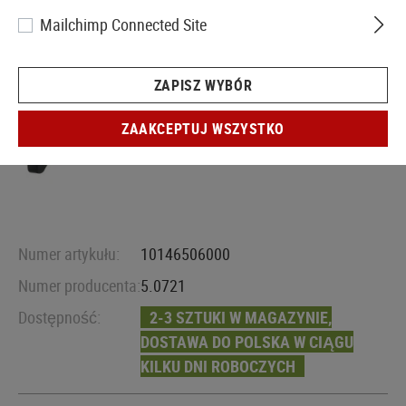
Mailchimp Connected Site
ZAPISZ WYBÓR
ZAAKCEPTUJ WSZYSTKO
Numer artykułu:
10146506000
Numer producenta:
5.0721
Dostępność:
2-3 SZTUKI W MAGAZYNIE,
DOSTAWA DO POLSKA W CIĄGU
KILKU DNI ROBOCZYCH