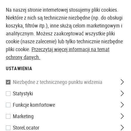
14387 PRODUKTY DOSTĘPNE NATYCHMIAST Z MAGAZYNU
Na naszej stronie internetowej stosujemy pliki cookies.
Niektóre z nich są technicznie niezbędne (np. do obsługi
koszyka, filtrów itp.), inne służą celom marketingowym i
analitycznym. Możesz zaakceptować wszystkie pliki
EUROPEJSKI AIRSOFT SKLEP I HURTOWNIA
cookie (nasze zalecenie) lub tylko technicznie niezbędne
pliki cookie.
Przeczytaj więcej informacji na temat
Strona główna
Sprzęt
Noże i narzędzia
Maczety
ochrony danych.
USTAWIENIA
Walther
Niezbędne z technicznego punktu widzenia
Mach Tac 1
Statystyki
Funkcje komfortowe
Marketing
StoreLocator