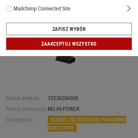
Mailchimp Connected Site
ZAPISZ WYBÓR
ZAAKCEPTUJ WSZYSTKO
Numer artykułu:
10230206000
Numer producenta:
MG-HI-POWER
Dostępność:
KONIEC PAŹDZIERNIK PONOWNIE
DOSTĘPNY