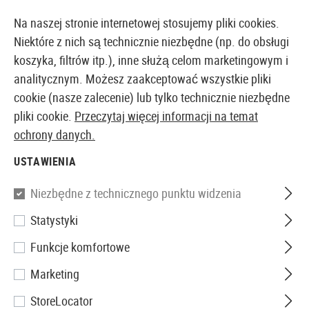
14397 PRODUKTY DOSTĘPNE NATYCHMIAST Z MAGAZYNU
Na naszej stronie internetowej stosujemy pliki cookies.
Niektóre z nich są technicznie niezbędne (np. do obsługi
koszyka, filtrów itp.), inne służą celom marketingowym i
analitycznym. Możesz zaakceptować wszystkie pliki
EUROPEJSKI AIRSOFT SKLEP I HURTOWNIA
cookie (nasze zalecenie) lub tylko technicznie niezbędne
pliki cookie.
Przeczytaj więcej informacji na temat
Strona główna
Akcesoria Airsoftowe
Magazynki
G
ochrony danych.
USTAWIENIA
WE
Niezbędne z technicznego punktu widzenia
Magazin BN Hi-Power GBB
Statystyki
20rds
Funkcje komfortowe
Marketing
StoreLocator