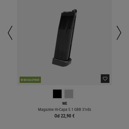
W MAGAZYNIE
W 
WE
Magazine Hi-Capa 5.1 GBB 31rds
Od 22,90 €