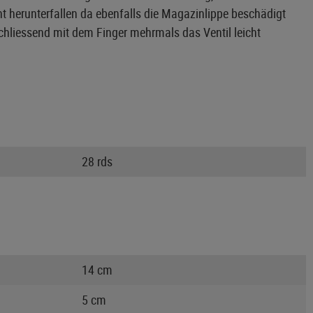
 herunterfallen da ebenfalls die Magazinlippe beschädigt
schliessend mit dem Finger mehrmals das Ventil leicht
28 rds
14 cm
5 cm