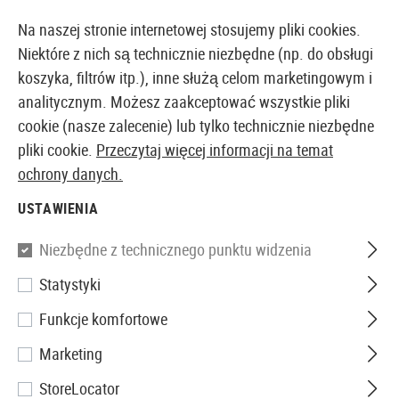
14410 PRODUKTY DOSTĘPNE NATYCHMIAST Z MAGAZYNU
Na naszej stronie internetowej stosujemy pliki cookies.
Niektóre z nich są technicznie niezbędne (np. do obsługi
koszyka, filtrów itp.), inne służą celom marketingowym i
analitycznym. Możesz zaakceptować wszystkie pliki
EUROPEJSKI AIRSOFT SKLEP I HURTOWNIA
cookie (nasze zalecenie) lub tylko technicznie niezbędne
pliki cookie.
Przeczytaj więcej informacji na temat
Strona główna
Akcesoria Airsoftowe
Magazynki
G
ochrony danych.
USTAWIENIA
WE
Niezbędne z technicznego punktu widzenia
Magazin M1911 Tactical GBB
Statystyki
15rds
Funkcje komfortowe
Marketing
StoreLocator