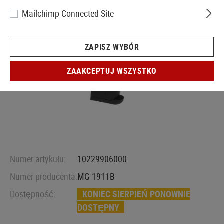
Mailchimp Connected Site
ZAPISZ WYBÓR
ZAAKCEPTUJ WSZYSTKO
Numer artykułu:
10229906000
Numer producenta:
MG-1911B
Dostępność:
KONIEC SIERPIEŃ PONOWNIE
DOSTĘPNY