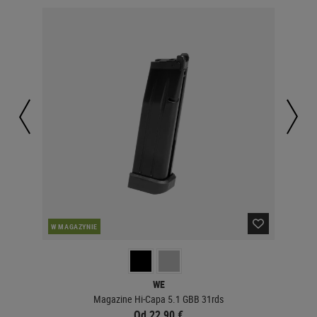
W MAGAZYNIE
W 
WE
Magazine Hi-Capa 5.1 GBB 31rds
202
Od 22,90 €