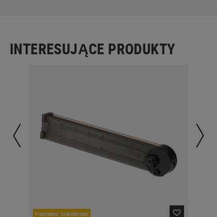
INTERESUJĄCE PRODUKTY
PONOWNIE ZAMÓWIONE
W 