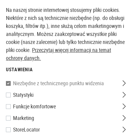
14371 PRODUKTY DOSTĘPNE NATYCHMIAST Z MAGAZYNU
Na naszej stronie internetowej stosujemy pliki cookies.
Niektóre z nich są technicznie niezbędne (np. do obsługi
koszyka, filtrów itp.), inne służą celom marketingowym i
analitycznym. Możesz zaakceptować wszystkie pliki
EUROPEJSKI AIRSOFT SKLEP I HURTOWNIA
cookie (nasze zalecenie) lub tylko technicznie niezbędne
pliki cookie.
Przeczytaj więcej informacji na temat
Strona główna
Akcesoria Airsoftowe
Magazynki
G
ochrony danych.
USTAWIENIA
WE
Niezbędne z technicznego punktu widzenia
Magazin M4 / SCAR-L Open
Statystyki
Bolt V2 GBR 30rds
Funkcje komfortowe
Marketing
StoreLocator