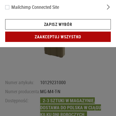
Mailchimp Connected Site
ZAPISZ WYBÓR
ZAAKCEPTUJ WSZYSTKO
Numer artykułu:
10129231000
Numer producenta:
MG-M4-T-N
Dostępność:
2-3 SZTUKI W MAGAZYNIE,
DOSTAWA DO POLSKA W CIĄGU
KILKU DNI ROBOCZYCH