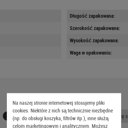
Długość zapakowana:
Szerokość zapakowana:
Wysokość zapakowana:
Waga w opakowaniu:
Na naszej stronie internetowej stosujemy pliki
cookies. Niektóre z nich są technicznie niezbędne
Nie znaleziono żadnych recenzji. Śmiało, podziel się 
(np. do obsługi koszyka, filtrów itp.), inne służą
celom marketingowym i analitycznym. Możesz