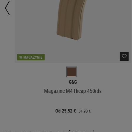
W MAGAZYNIE
G&G
Magazine M4 Hicap 450rds
Od 25,52 €
31,90 €