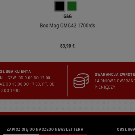
G&G
Box Mag GMG42 1700rds
83,90 €
SŁUGA KLIENTA
GWARANCJA ZWROTU
N. - CZW. OD 9:00 DO 12:00
14-DNIOWA GWARAN
AZ OD 13:00 DO 17:00, PT. OD
PIENIĘDZY
00 DO 14:00
ZAPISZ SIĘ DO NASZEGO NEWSLETTERA
OBSŁUGA