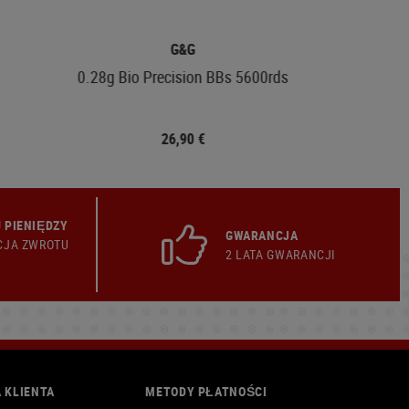
G&G
0.28g Bio Precision BBs 5600rds
26,90 €
 PIENIĘDZY
GWARANCJA
CJA ZWROTU
2 LATA GWARANCJI
 KLIENTA
METODY PŁATNOŚCI