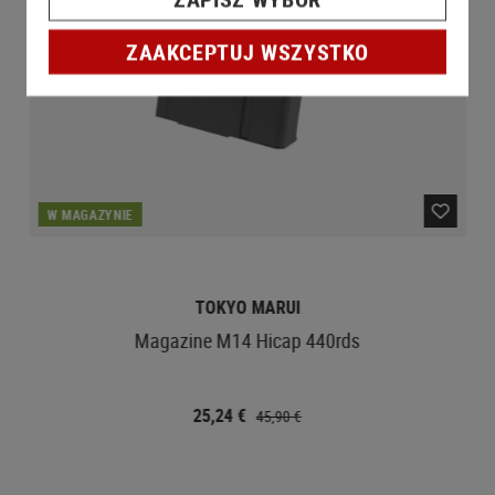
ZAAKCEPTUJ WSZYSTKO
W MAGAZYNIE
TOKYO MARUI
Magazine M14 Hicap 440rds
25,24 €
45,90 €