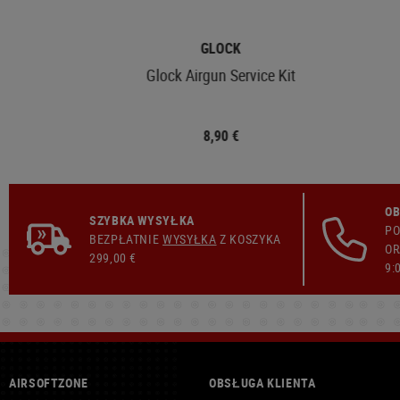
GLOCK
Glock Airgun Service Kit
8,90 €
OB
SZYBKA WYSYŁKA
PO
BEZPŁATNIE
WYSYŁKA
Z KOSZYKA
OR
299,00 €
9:
AIRSOFTZONE
OBSŁUGA KLIENTA