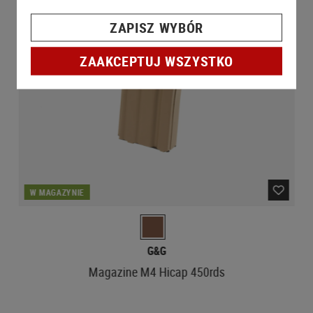
ZAPISZ WYBÓR
ZAAKCEPTUJ WSZYSTKO
W MAGAZYNIE
G&G
Magazine M4 Hicap 450rds