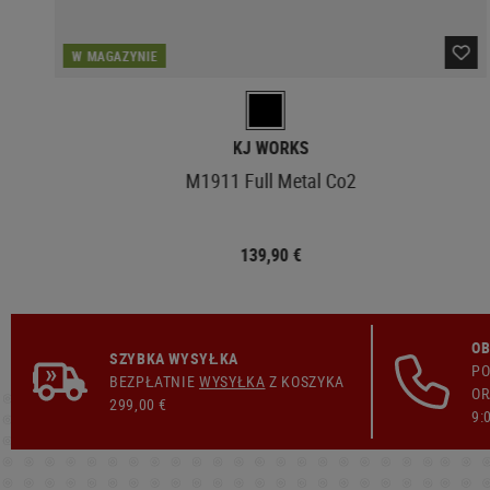
W MAGAZYNIE
KJ WORKS
M1911 Full Metal Co2
139,90 €
OB
SZYBKA WYSYŁKA
PO
BEZPŁATNIE
WYSYŁKA
Z KOSZYKA
OR
299,00 €
9: