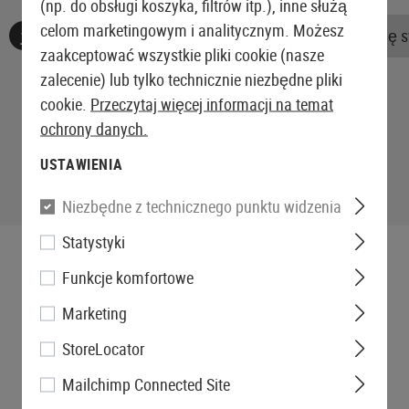
(np. do obsługi koszyka, filtrów itp.), inne służą
celom marketingowym i analitycznym. Możesz
Nie znaleziono żadnych recenzji. Śmiało, podziel się 
zaakceptować wszystkie pliki cookie (nasze
zalecenie) lub tylko technicznie niezbędne pliki
cookie.
Przeczytaj więcej informacji na temat
ochrony danych.
USTAWIENIA
Niezbędne z technicznego punktu widzenia
Statystyki
Funkcje komfortowe
Marketing
StoreLocator
Mailchimp Connected Site