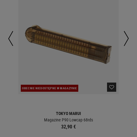
OBECNIE NIEDOSTĘPNE W MAGAZYNIE
W 
TOKYO MARUI
Magazine P90 Lowcap 68rds
32,90 €