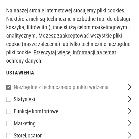
14373 PRODUKTY DOSTĘPNE NATYCHMIAST Z MAGAZYNU
Na naszej stronie internetowej stosujemy pliki cookies.
Niektóre z nich są technicznie niezbędne (np. do obsługi
koszyka, filtrów itp.), inne służą celom marketingowym i
analitycznym. Możesz zaakceptować wszystkie pliki
EUROPEJSKI AIRSOFT SKLEP I HURTOWNIA
cookie (nasze zalecenie) lub tylko technicznie niezbędne
pliki cookie.
Przeczytaj więcej informacji na temat
Strona główna
Akcesoria Airsoftowe
Magazynki
A
ochrony danych.
USTAWIENIA
S&T
Niezbędne z technicznego punktu widzenia
Magazin SVD Lowcap 80rds
Statystyki
Funkcje komfortowe
Marketing
StoreLocator