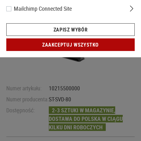
Mailchimp Connected Site
ZAPISZ WYBÓR
ZAAKCEPTUJ WSZYSTKO
Numer artykułu:
10215500000
Numer producenta:
ST-SVD-80
Dostępność:
2-3 SZTUKI W MAGAZYNIE,
DOSTAWA DO POLSKA W CIĄGU
KILKU DNI ROBOCZYCH