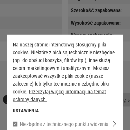
Szerokość zapakowana:
Wysokość zapakowana:
Waga w opakowaniu:
Na naszej stronie internetowej stosujemy pliki
cookies. Niektóre z nich są technicznie niezbędne
(np. do obsługi koszyka, filtrów itp.), inne służą
celom marketingowym i analitycznym. Możesz
zaakceptować wszystkie pliki cookie (nasze
zalecenie) lub tylko technicznie niezbędne pliki
cookie.
Przeczytaj więcej informacji na temat
ochrony danych.
Nie znaleziono żadnych recenzji. Śmiało, podziel się 
USTAWIENIA
Niezbędne z technicznego punktu widzenia