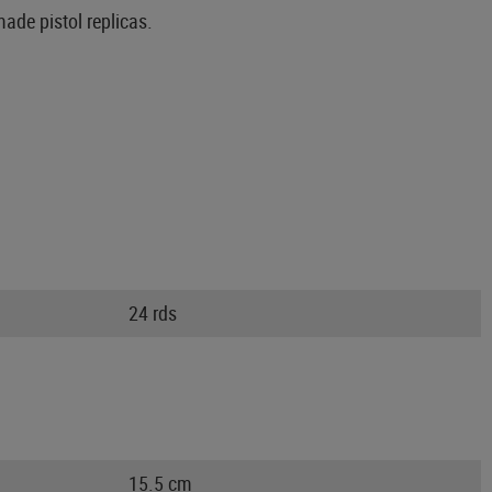
ade pistol replicas.
24 rds
15.5 cm