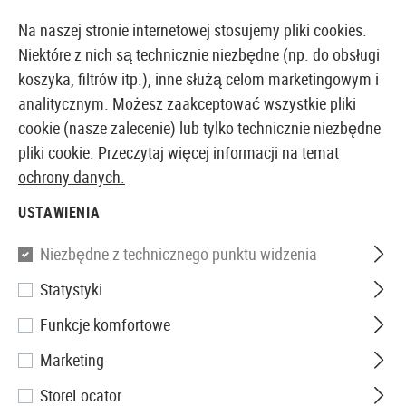
14-DNIOWA GWARANCJA ZWROTU PIENIĘDZY
Na naszej stronie internetowej stosujemy pliki cookies.
Niektóre z nich są technicznie niezbędne (np. do obsługi
koszyka, filtrów itp.), inne służą celom marketingowym i
analitycznym. Możesz zaakceptować wszystkie pliki
EUROPEJSKI AIRSOFT SKLEP I HURTOWNIA
cookie (nasze zalecenie) lub tylko technicznie niezbędne
pliki cookie.
Przeczytaj więcej informacji na temat
Strona główna
Akcesoria Airsoftowe
Magazynki
A
ochrony danych.
USTAWIENIA
Cyma
Niezbędne z technicznego punktu widzenia
Magazine M14 Hicap 470rds
Statystyki
Funkcje komfortowe
Marketing
StoreLocator