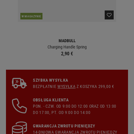
W MAGAZYNIE
W 
MADBULL
Charging Handle Spring
2,90 €
SZYBKA WYSYŁKA
BEZPŁATNIE
WYSYŁKA
Z KOSZYKA 299,00 €
OBSŁUGA KLIENTA
PON. - CZW. OD 9:00 DO 12:00 ORAZ OD 13:00
DO 17:00, PT. OD 9:00 DO 14:00
GWARANCJA ZWROTU PIENIĘDZY
14-DNIOWA GWARANCJA ZWROTU PIENIĘDZY