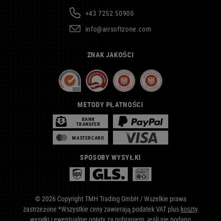
+43 7252 50900
info@airsoftzone.com
ZNAK JAKOŚCI
METODY PŁATNOŚCI
BANK
TRANSFER
MASTERCARD
SPOSOBY WYSYŁKI
© 2026 Copyright TMH Trading GmbH / Wszelkie prawa
zastrzeżone *Wszystkie ceny zawierają podatek VAT plus
koszty
wysyłki
i ewentualnie opłaty za pobraniem, jeśli nie podano