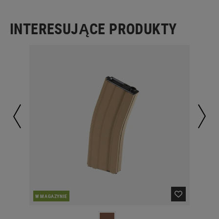
INTERESUJĄCE PRODUKTY
W MAGAZYNIE
W 