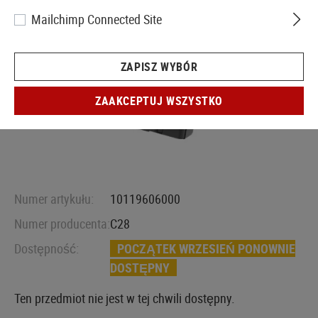
Mailchimp Connected Site
ZAPISZ WYBÓR
ZAAKCEPTUJ WSZYSTKO
Numer artykułu:
10119606000
Numer producenta:
C28
Dostępność:
POCZĄTEK WRZESIEŃ PONOWNIE
DOSTĘPNY
Ten przedmiot nie jest w tej chwili dostępny.