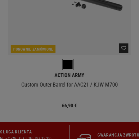
PONOWNIE ZAMÓWIONE
ACTION ARMY
Custom Outer Barrel for AAC21 / KJW M700
66,90 €
SŁUGA KLIENTA
GWARANCJA ZWROTU
N. - CZW. OD 9:00 DO 12:00