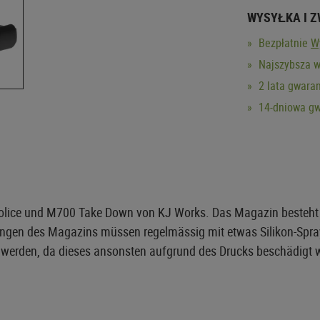
WYSYŁKA I 
Bezpłatnie
W
Najszybsza w
2 lata gwaran
14-dniowa gw
Police und M700 Take Down von KJ Works. Das Magazin besteht 
ungen des Magazins müssen regelmässig mit etwas Silikon-Spra
erden, da dieses ansonsten aufgrund des Drucks beschädigt w