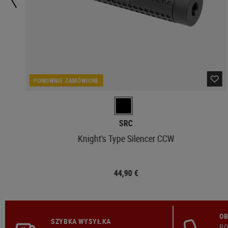
PONOWNIE ZAMÓWIONE
SRC
Knight's Type Silencer CCW
44,90 €
OB
SZYBKA WYSYŁKA
PO