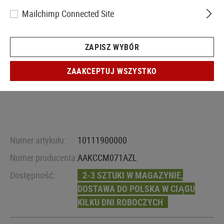
Mailchimp Connected Site
ZAPISZ WYBÓR
ZAAKCEPTUJ WSZYSTKO
Numer artykułu:
10111900000
Numer producenta:
AAKCCM071AZL
Dostępność:
2-3 SZTUKI W MAGAZYNIE,
DOSTAWA DO POLSKA W CIĄGU
KILKU DNI ROBOCZYCH