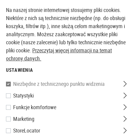
14397 PRODUKTY DOSTĘPNE NATYCHMIAST Z MAGAZYNU
Na naszej stronie internetowej stosujemy pliki cookies.
Niektóre z nich są technicznie niezbędne (np. do obsługi
koszyka, filtrów itp.), inne służą celom marketingowym i
analitycznym. Możesz zaakceptować wszystkie pliki
EUROPEJSKI AIRSOFT SKLEP I HURTOWNIA
cookie (nasze zalecenie) lub tylko technicznie niezbędne
pliki cookie.
Przeczytaj więcej informacji na temat
Strona główna
Akcesoria Airsoftowe
Magazynki
C
ochrony danych.
USTAWIENIA
KWC
Niezbędne z technicznego punktu widzenia
Magazine Mini SMG Co2
Statystyki
Funkcje komfortowe
Marketing
StoreLocator