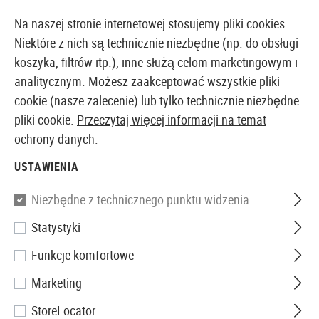
14387 PRODUKTY DOSTĘPNE NATYCHMIAST Z MAGAZYNU
Na naszej stronie internetowej stosujemy pliki cookies.
Niektóre z nich są technicznie niezbędne (np. do obsługi
koszyka, filtrów itp.), inne służą celom marketingowym i
analitycznym. Możesz zaakceptować wszystkie pliki
EUROPEJSKI AIRSOFT SKLEP I HURTOWNIA
cookie (nasze zalecenie) lub tylko technicznie niezbędne
pliki cookie.
Przeczytaj więcej informacji na temat
Strona główna
Akcesoria Airsoftowe
Magazynki
C
ochrony danych.
USTAWIENIA
KWC
Niezbędne z technicznego punktu widzenia
Magazine SP2022 V2 Co2
Statystyki
Funkcje komfortowe
Marketing
StoreLocator