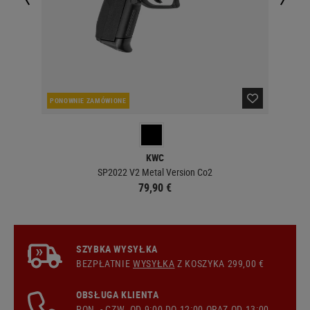
PONOWNIE ZAMÓWIONE
OBE
KWC
SP2022 V2 Metal Version Co2
79,90 €
SZYBKA WYSYŁKA
BEZPŁATNIE
WYSYŁKA
Z KOSZYKA 299,00 €
OBSŁUGA KLIENTA
PON. - CZW. OD 9:00 DO 12:00 ORAZ OD 13:00