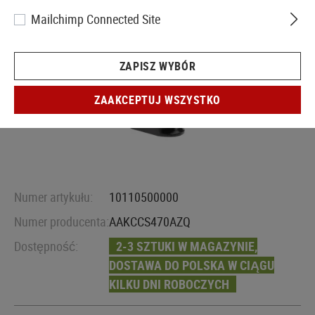
Mailchimp Connected Site
ZAPISZ WYBÓR
ZAAKCEPTUJ WSZYSTKO
Numer artykułu:
10110500000
Numer producenta:
AAKCCS470AZQ
Dostępność:
2-3 SZTUKI W MAGAZYNIE,
DOSTAWA DO POLSKA W CIĄGU
KILKU DNI ROBOCZYCH