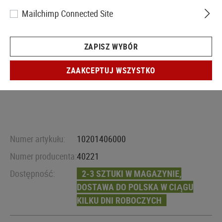
Mailchimp Connected Site
ZAPISZ WYBÓR
ZAAKCEPTUJ WSZYSTKO
Numer artykułu:
10201406000
Numer producenta:
40221
Dostępność:
2-3 SZTUKI W MAGAZYNIE,
DOSTAWA DO POLSKA W CIĄGU
KILKU DNI ROBOCZYCH