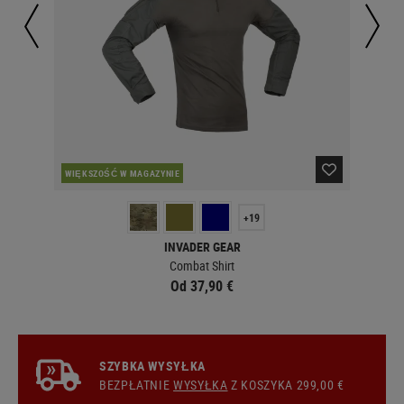
WIĘKSZOŚĆ W MAGAZYNIE
W 
+19
INVADER GEAR
Combat Shirt
Od 37,90 €
SZYBKA WYSYŁKA
BEZPŁATNIE
WYSYŁKA
Z KOSZYKA 299,00 €