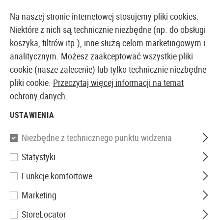
14373 PRODUKTY DOSTĘPNE NATYCHMIAST Z MAGAZYNU
Na naszej stronie internetowej stosujemy pliki cookies.
Niektóre z nich są technicznie niezbędne (np. do obsługi
koszyka, filtrów itp.), inne służą celom marketingowym i
analitycznym. Możesz zaakceptować wszystkie pliki
EUROPEJSKI AIRSOFT SKLEP I HURTOWNIA
cookie (nasze zalecenie) lub tylko technicznie niezbędne
pliki cookie.
Przeczytaj więcej informacji na temat
Strona główna
Wyposażenie Taktyczne
Sprzęt Ochr
ochrony danych.
USTAWIENIA
SwissEye
Niezbędne z technicznego punktu widzenia
Maverick
Statystyki
Funkcje komfortowe
Marketing
StoreLocator