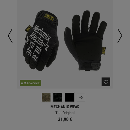
W MAGAZYNIE
W 
+5
MECHANIX WEAR
The Original
31,90 €