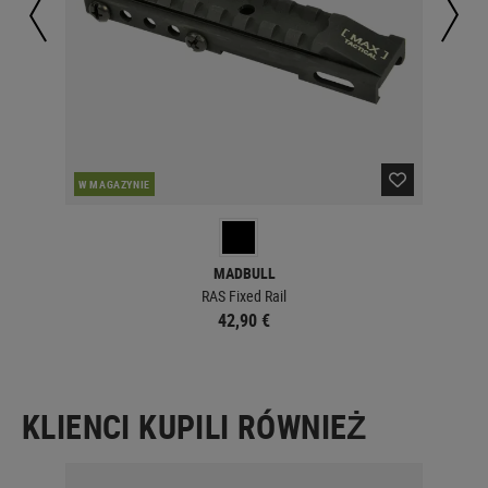
W MAGAZYNIE
W 
MADBULL
.125"
RAS Fixed Rail
42,90 €
KLIENCI KUPILI RÓWNIEŻ