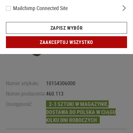
Mailchimp Connected Site
ZAPISZ WYBÓR
ZAAKCEPTUJ WSZYSTKO
Numer artykułu:
10154306000
Numer producenta:
460.113
Dostępność:
2-3 SZTUKI W MAGAZYNIE,
DOSTAWA DO POLSKA W CIĄGU
KILKU DNI ROBOCZYCH