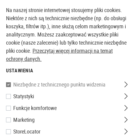
14397 PRODUKTY DOSTĘPNE NATYCHMIAST Z MAGAZYNU
Na naszej stronie internetowej stosujemy pliki cookies.
Niektóre z nich są technicznie niezbędne (np. do obsługi
koszyka, filtrów itp.), inne służą celom marketingowym i
analitycznym. Możesz zaakceptować wszystkie pliki
EUROPEJSKI AIRSOFT SKLEP I HURTOWNIA
cookie (nasze zalecenie) lub tylko technicznie niezbędne
pliki cookie.
Przeczytaj więcej informacji na temat
Strona główna
Akcesoria Airsoftowe
Części i Akces
ochrony danych.
USTAWIENIA
Umarex
Niezbędne z technicznego punktu widzenia
Mount Base Lever Action
Statystyki
Funkcje komfortowe
Marketing
StoreLocator