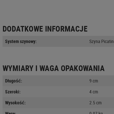
DODATKOWE INFORMACJE
System szynowy:
Szyna Picati
WYMIARY I WAGA OPAKOWANIA
Długość:
9 cm
Szeroki:
4 cm
Wysokość:
2.5 cm
Waga:
0.07 kg