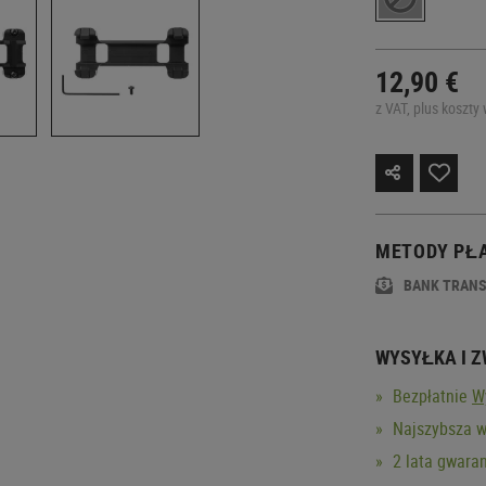
12,90 €
z VAT, plus koszty 
METODY PŁ
BANK TRAN
WYSYŁKA I 
Bezpłatnie
W
Najszybsza w
2 lata gwaran