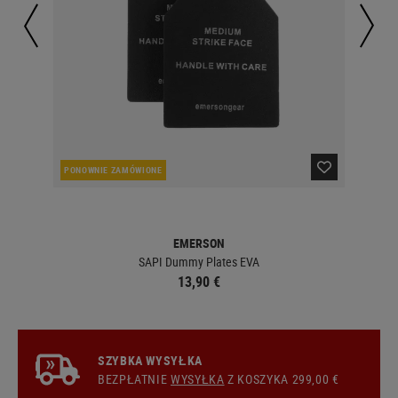
PONOWNIE ZAMÓWIONE
W 
EMERSON
SAPI Dummy Plates EVA
13,90 €
SZYBKA WYSYŁKA
BEZPŁATNIE
WYSYŁKA
Z KOSZYKA 299,00 €