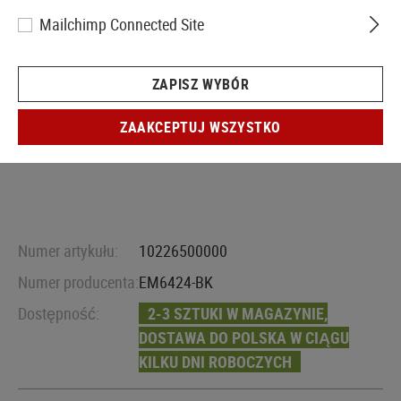
Mailchimp Connected Site
ZAPISZ WYBÓR
ZAAKCEPTUJ WSZYSTKO
Numer artykułu:
10226500000
Numer producenta:
EM6424-BK
Dostępność:
2-3 SZTUKI W MAGAZYNIE,
DOSTAWA DO POLSKA W CIĄGU
KILKU DNI ROBOCZYCH