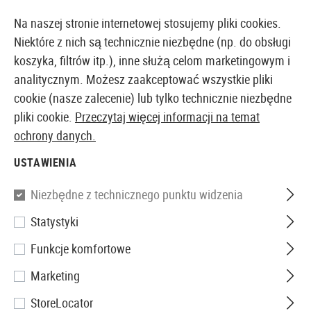
14397 PRODUKTY DOSTĘPNE NATYCHMIAST Z MAGAZYNU
Na naszej stronie internetowej stosujemy pliki cookies.
Niektóre z nich są technicznie niezbędne (np. do obsługi
koszyka, filtrów itp.), inne służą celom marketingowym i
analitycznym. Możesz zaakceptować wszystkie pliki
EUROPEJSKI AIRSOFT SKLEP I HURTOWNIA
cookie (nasze zalecenie) lub tylko technicznie niezbędne
pliki cookie.
Przeczytaj więcej informacji na temat
Strona główna
Wyposażenie Taktyczne
Pasy Nośne
ochrony danych.
USTAWIENIA
Emerson
Niezbędne z technicznego punktu widzenia
MP7 Sling Adapter
Statystyki
Funkcje komfortowe
Marketing
StoreLocator