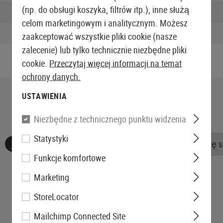
(np. do obsługi koszyka, filtrów itp.), inne służą
Wysokość zapakowana:
celom marketingowym i analitycznym. Możesz
Waga w opakowaniu:
zaakceptować wszystkie pliki cookie (nasze
zalecenie) lub tylko technicznie niezbędne pliki
cookie.
Przeczytaj więcej informacji na temat
ochrony danych.
USTAWIENIA
Niezbędne z technicznego punktu widzenia
Statystyki
Nie znaleziono żadnych recenzji. Śmiało, podziel się 
Funkcje komfortowe
Marketing
StoreLocator
Mailchimp Connected Site