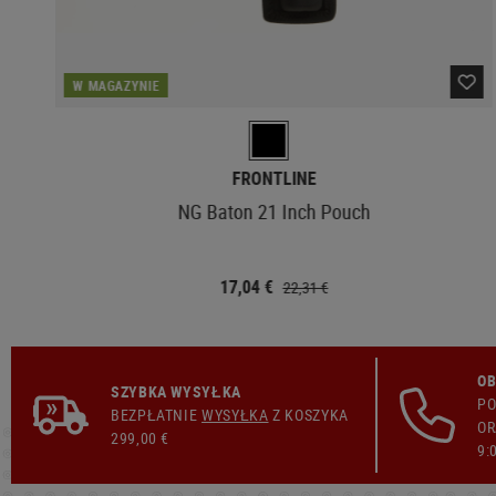
W MAGAZYNIE
FRONTLINE
NG Baton 21 Inch Pouch
17,04 €
22,31 €
OB
SZYBKA WYSYŁKA
PO
BEZPŁATNIE
WYSYŁKA
Z KOSZYKA
OR
299,00 €
9: