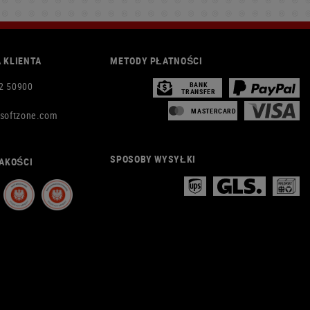
 KLIENTA
METODY PŁATNOŚCI
2 50900
BANK
TRANSFER
MASTERCARD
rsoftzone.com
SPOSOBY WYSYŁKI
AKOŚCI