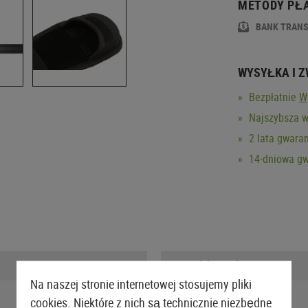
METODY PŁ
BANK TRAN
WYSYŁKA I 
Bezpłatnie
W
Najszybsza w
2 lata gwaran
14-dniowa gw
Długość zapakowana:
Na naszej stronie internetowej stosujemy pliki
Szerokość zapakowana:
cookies. Niektóre z nich są technicznie niezbędne