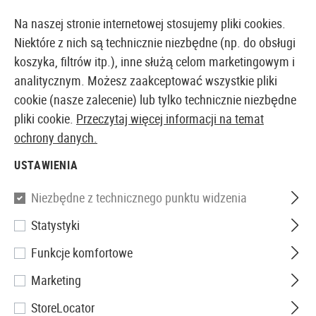
14387 PRODUKTY DOSTĘPNE NATYCHMIAST Z MAGAZYNU
Na naszej stronie internetowej stosujemy pliki cookies.
Niektóre z nich są technicznie niezbędne (np. do obsługi
koszyka, filtrów itp.), inne służą celom marketingowym i
analitycznym. Możesz zaakceptować wszystkie pliki
EUROPEJSKI AIRSOFT SKLEP I HURTOWNIA
cookie (nasze zalecenie) lub tylko technicznie niezbędne
pliki cookie.
Przeczytaj więcej informacji na temat
Strona główna
Sprzęt
Naszywki, Opaski i Identyfika
ochrony danych.
USTAWIENIA
JTG
Niezbędne z technicznego punktu widzenia
NKDA Rubber Patch
Statystyki
Funkcje komfortowe
Marketing
StoreLocator