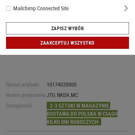
Mailchimp Connected Site
ZAPISZ WYBÓR
ZAAKCEPTUJ WSZYSTKO
Numer artykułu:
10174020000
Numer producenta:
JTG.NKDA.MC
Dostępność:
2-3 SZTUKI W MAGAZYNIE,
DOSTAWA DO POLSKA W CIĄGU
KILKU DNI ROBOCZYCH