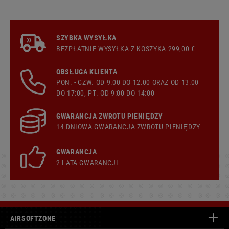
SZYBKA WYSYŁKA
BEZPŁATNIE
WYSYŁKA
Z KOSZYKA 299,00 €
OBSŁUGA KLIENTA
PON. - CZW. OD 9:00 DO 12:00 ORAZ OD 13:00
DO 17:00, PT. OD 9:00 DO 14:00
GWARANCJA ZWROTU PIENIĘDZY
14-DNIOWA GWARANCJA ZWROTU PIENIĘDZY
GWARANCJA
2 LATA GWARANCJI
AIRSOFTZONE