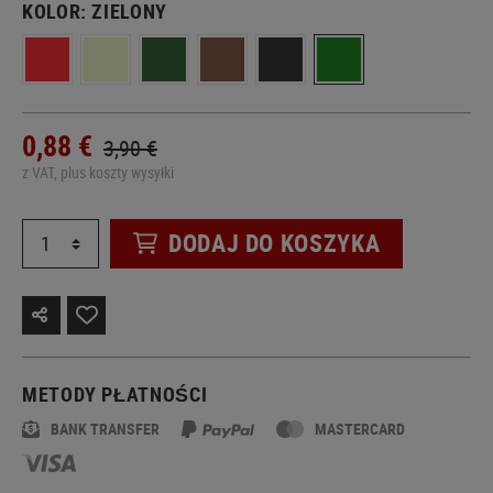
KOLOR:
ZIELONY
0,88 €
3,90 €
z VAT, plus koszty wysyłki
DODAJ DO KOSZYKA
METODY PŁATNOŚCI
BANK TRANSFER
MASTERCARD