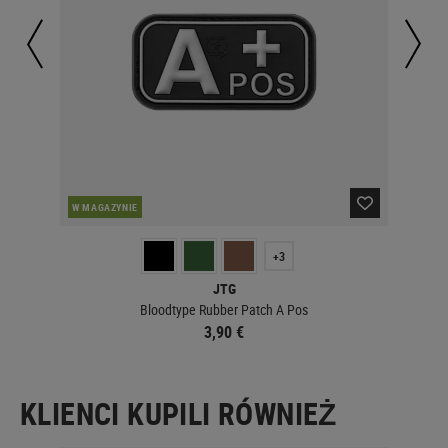
W MAGAZYNIE
W 
+3
JTG
Bloodtype Rubber Patch A Pos
3,90 €
KLIENCI KUPILI RÓWNIEŻ