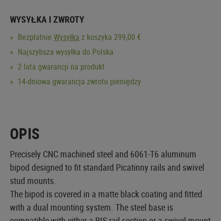
WYSYŁKA I ZWROTY
Bezpłatnie
Wysyłka
z koszyka 299,00 €
Najszybsza wysyłka do Polska
2 lata gwarancji na produkt
14-dniowa gwarancja zwrotu pieniędzy
OPIS
Precisely CNC machined steel and 6061-T6 aluminum
bipod designed to fit standard Picatinny rails and swivel
stud mounts.
The bipod is covered in a matte black coating and fitted
with a dual mounting system. The steel base is
compatible with either a RIS rail section or a swivel mount