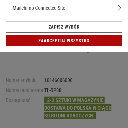
Mailchimp Connected Site
ZAPISZ WYBÓR
ZAAKCEPTUJ WSZYSTKO
Numer artykułu:
10146006000
Numer producenta:
TL-BP88
Dostępność:
2-3 SZTUKI W MAGAZYNIE,
DOSTAWA DO POLSKA W CIĄGU
KILKU DNI ROBOCZYCH