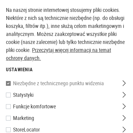
14373 PRODUKTY DOSTĘPNE NATYCHMIAST Z MAGAZYNU
Na naszej stronie internetowej stosujemy pliki cookies.
Niektóre z nich są technicznie niezbędne (np. do obsługi
koszyka, filtrów itp.), inne służą celom marketingowym i
analitycznym. Możesz zaakceptować wszystkie pliki
EUROPEJSKI AIRSOFT SKLEP I HURTOWNIA
cookie (nasze zalecenie) lub tylko technicznie niezbędne
pliki cookie.
Przeczytaj więcej informacji na temat
Strona główna
Akcesoria Airsoftowe
Części i Akces
ochrony danych.
USTAWIENIA
Leapers
Niezbędne z technicznego punktu widzenia
OP 8.3-12.7 Inch Bipod
Statystyki
Funkcje komfortowe
Marketing
StoreLocator