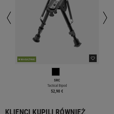
W MAGAZYNIE
W 
SRC
Tactical Bipod
52,90 €
KLIENCI KUPILI RÓWNIEŻ