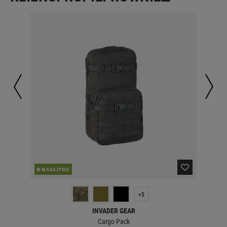
W MAGAZYNIE
W 
+5
INVADER GEAR
Cargo Pack