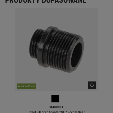
W MAGAZYNIE
MADBULL
Steel Silencer Adapter WE / Socom Gear