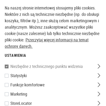
14-DNIOWA GWARANCJA ZWROTU PIENIĘDZY
Na naszej stronie internetowej stosujemy pliki cookies.
Niektóre z nich są technicznie niezbędne (np. do obsługi
koszyka, filtrów itp.), inne służą celom marketingowym i
analitycznym. Możesz zaakceptować wszystkie pliki
EUROPEJSKI AIRSOFT SKLEP I HURTOWNIA
cookie (nasze zalecenie) lub tylko technicznie niezbędne
pliki cookie.
Przeczytaj więcej informacji na temat
Strona główna
Repliki Airsoftowe
Repliki Pistoletów
ochrony danych.
USTAWIENIA
WE
Niezbędne z technicznego punktu widzenia
P226 Mk25 Navy Seals Full
Statystyki
Metal Desert GBB
Funkcje komfortowe
Marketing
StoreLocator