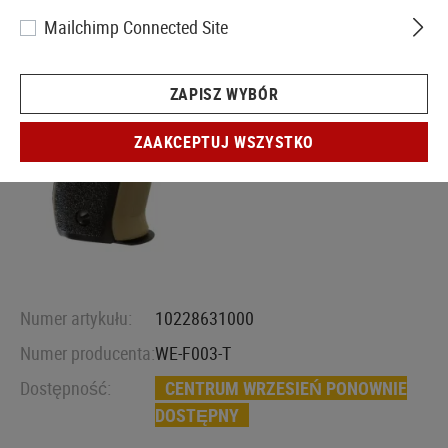
Mailchimp Connected Site
ZAPISZ WYBÓR
ZAAKCEPTUJ WSZYSTKO
Numer artykułu:
10228631000
Numer producenta:
WE-F003-T
Dostępność:
CENTRUM WRZESIEŃ PONOWNIE
DOSTĘPNY