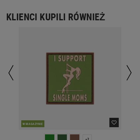
KLIENCI KUPILI RÓWNIEŻ
W MAGAZYNIE
W 
+2