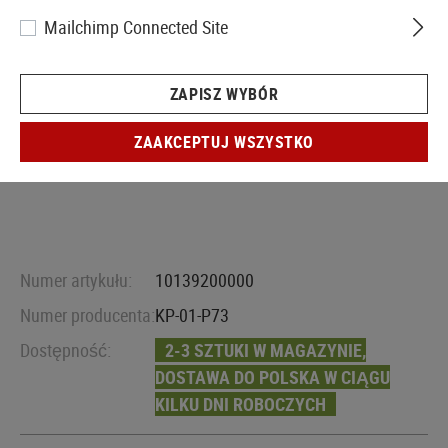
Mailchimp Connected Site
ZAPISZ WYBÓR
ZAAKCEPTUJ WSZYSTKO
Numer artykułu:
10139200000
Numer producenta:
KP-01-P73
Dostępność:
2-3 SZTUKI W MAGAZYNIE,
DOSTAWA DO POLSKA W CIĄGU
KILKU DNI ROBOCZYCH