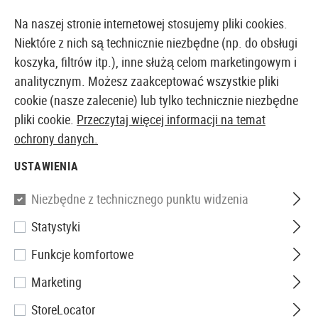
14397 PRODUKTY DOSTĘPNE NATYCHMIAST Z MAGAZYNU
Na naszej stronie internetowej stosujemy pliki cookies.
Niektóre z nich są technicznie niezbędne (np. do obsługi
koszyka, filtrów itp.), inne służą celom marketingowym i
analitycznym. Możesz zaakceptować wszystkie pliki
EUROPEJSKI AIRSOFT SKLEP I HURTOWNIA
cookie (nasze zalecenie) lub tylko technicznie niezbędne
pliki cookie.
Przeczytaj więcej informacji na temat
Strona główna
Akcesoria Airsoftowe
Magazynki
G
ochrony danych.
USTAWIENIA
KJ Works
Niezbędne z technicznego punktu widzenia
P226 Part No. 73 Magazine Lip
Statystyki
Funkcje komfortowe
Marketing
StoreLocator