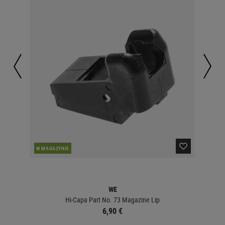
W MAGAZYNIE
W 
WE
Hi-Capa Part No. 73 Magazine Lip
6,90 €