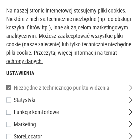
14410 PRODUKTY DOSTĘPNE NATYCHMIAST Z MAGAZYNU
Na naszej stronie internetowej stosujemy pliki cookies.
Niektóre z nich są technicznie niezbędne (np. do obsługi
koszyka, filtrów itp.), inne służą celom marketingowym i
analitycznym. Możesz zaakceptować wszystkie pliki
EUROPEJSKI AIRSOFT SKLEP I HURTOWNIA
cookie (nasze zalecenie) lub tylko technicznie niezbędne
pliki cookie.
Przeczytaj więcej informacji na temat
Strona główna
Repliki Airsoftowe
Repliki Pistoletów
ochrony danych.
USTAWIENIA
KWC
Niezbędne z technicznego punktu widzenia
P226 Silver Spring Gun
Statystyki
Funkcje komfortowe
Marketing
StoreLocator