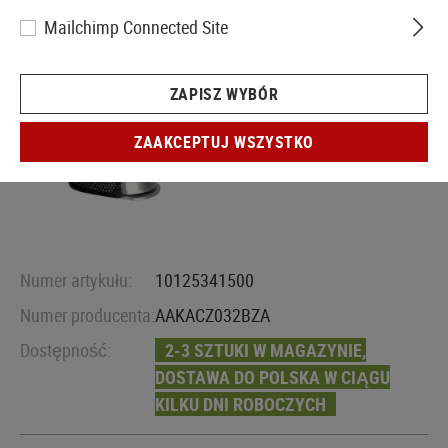
Mailchimp Connected Site
ZAPISZ WYBÓR
ZAAKCEPTUJ WSZYSTKO
Numer artykułu:
10125341500
Numer producenta:
AAKACZ032BZA
Dostępność:
2-3 SZTUKI W MAGAZYNIE,
DOSTAWA DO POLSKA W CIĄGU
KILKU DNI ROBOCZYCH