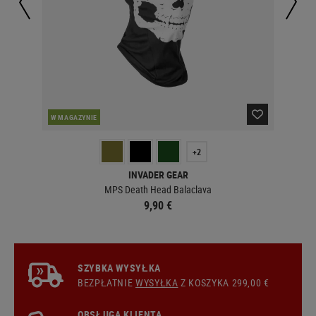
PO
W MAGAZYNIE
+2
INVADER GEAR
MPS Death Head Balaclava
9,90 €
SZYBKA WYSYŁKA
BEZPŁATNIE
WYSYŁKA
Z KOSZYKA 299,00 €
OBSŁUGA KLIENTA