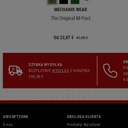
MECHANIX WEAR
The Original M-Pact
Od 23,87 €
41,90 €
OB
SZYBKA WYSYŁKA
PO
BEZPŁATNIE
WYSYŁKA
Z KOSZYKA
OR
299,00 €
9:
AIRSOFTZONE
OBSŁUGA KLIENTA
O nas
Produkty Wycofane