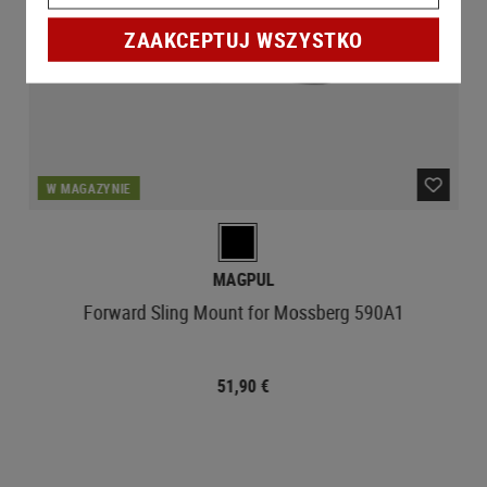
ZAAKCEPTUJ WSZYSTKO
W MAGAZYNIE
MAGPUL
Forward Sling Mount for Mossberg 590A1
51,90 €