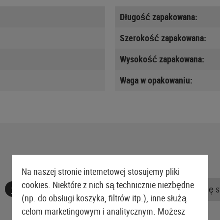
Długość zapakowana:
Szerokość zapakowana:
Wysokość zapakowana:
Waga w opakowaniu:
Na naszej stronie internetowej stosujemy pliki
cookies. Niektóre z nich są technicznie niezbędne
Nie znaleziono żadnych recenzji. Śmiało, podziel się 
(np. do obsługi koszyka, filtrów itp.), inne służą
celom marketingowym i analitycznym. Możesz