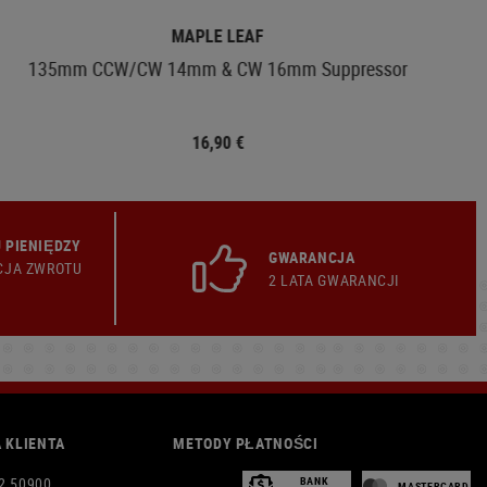
MAPLE LEAF
135mm CCW/CW 14mm & CW 16mm Suppressor
16,90 €
 PIENIĘDZY
GWARANCJA
CJA ZWROTU
2 LATA GWARANCJI
 KLIENTA
METODY PŁATNOŚCI
2 50900
BANK
MASTERCARD