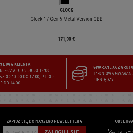
GLOCK
Glock 17 Gen 5 Metal Version GBB
171,90 €
SŁUGA KLIENTA
GWARANCJA ZWROTU
N. - CZW. OD 9:00 DO 12:00
14-DNIOWA GWARAN
AZ OD 13:00 DO 17:00, PT. OD
PIENIĘDZY
00 DO 14:00
ZAPISZ SIĘ DO NASZEGO NEWSLETTERA
OBSŁUGA
ZALOGUJ SIĘ
+43 725