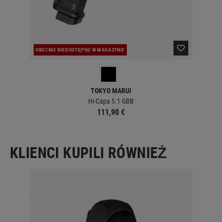
OBECNIE NIEDOSTĘPNE W MAGAZYNIE
W 
TOKYO MARUI
Hi-Capa 5.1 GBB
111,90 €
KLIENCI KUPILI RÓWNIEŻ