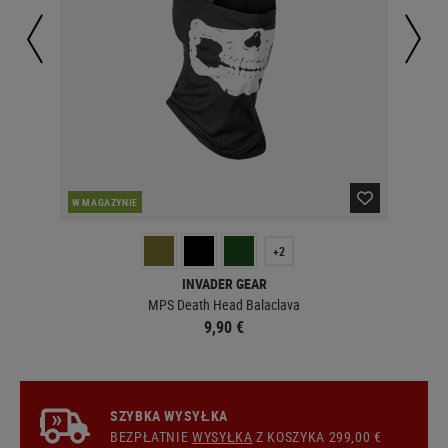
W MAGAZYNIE
W 
+2
INVADER GEAR
MPS Death Head Balaclava
9,90 €
SZYBKA WYSYŁKA
BEZPŁATNIE
WYSYŁKA
Z KOSZYKA 299,00 €