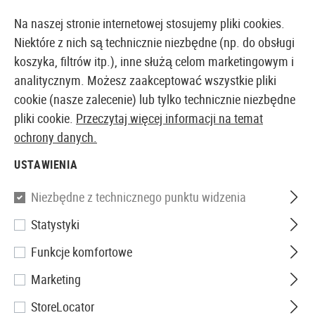
14397 PRODUKTY DOSTĘPNE NATYCHMIAST Z MAGAZYNU
Na naszej stronie internetowej stosujemy pliki cookies.
Niektóre z nich są technicznie niezbędne (np. do obsługi
koszyka, filtrów itp.), inne służą celom marketingowym i
analitycznym. Możesz zaakceptować wszystkie pliki
EUROPEJSKI AIRSOFT SKLEP I HURTOWNIA
cookie (nasze zalecenie) lub tylko technicznie niezbędne
pliki cookie.
Przeczytaj więcej informacji na temat
Strona główna
Repliki Airsoftowe
Repliki Pistoletów
ochrony danych.
USTAWIENIA
Walther
Niezbędne z technicznego punktu widzenia
P99 DAO Metal Version Co2
Statystyki
Funkcje komfortowe
Marketing
StoreLocator