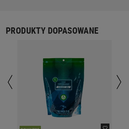
PRODUKTY DOPASOWANE
W MAGAZYNIE
W 