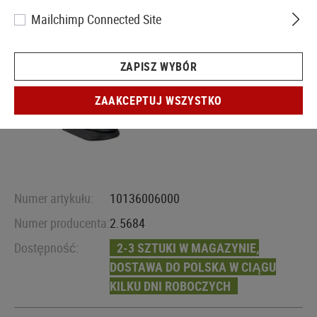
Mailchimp Connected Site
ZAPISZ WYBÓR
ZAAKCEPTUJ WSZYSTKO
Numer artykułu:
10136006000
Numer producenta:
2.5684
Dostępność:
2-3 SZTUKI W MAGAZYNIE,
DOSTAWA DO POLSKA W CIĄGU
KILKU DNI ROBOCZYCH