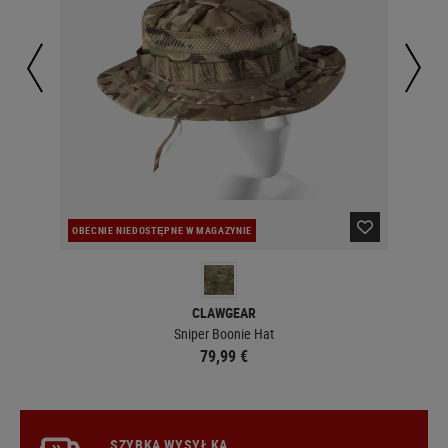
OBECNIE NIEDOSTĘPNE W MAGAZYNIE
W 
CLAWGEAR
Sniper Boonie Hat
79,99 €
SZYBKA WYSYŁKA