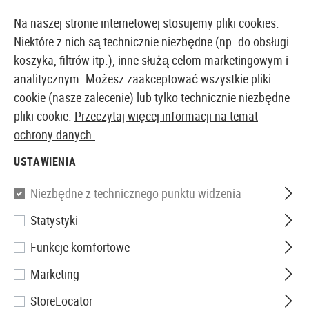
14410 PRODUKTY DOSTĘPNE NATYCHMIAST Z MAGAZYNU
Na naszej stronie internetowej stosujemy pliki cookies.
Niektóre z nich są technicznie niezbędne (np. do obsługi
koszyka, filtrów itp.), inne służą celom marketingowym i
analitycznym. Możesz zaakceptować wszystkie pliki
EUROPEJSKI AIRSOFT SKLEP I HURTOWNIA
cookie (nasze zalecenie) lub tylko technicznie niezbędne
pliki cookie.
Przeczytaj więcej informacji na temat
Strona główna
Wyposażenie Taktyczne
Kamizelki
ochrony danych.
USTAWIENIA
Invader Gear
Niezbędne z technicznego punktu widzenia
PECA Body Armor Vest
Statystyki
Funkcje komfortowe
Marketing
StoreLocator