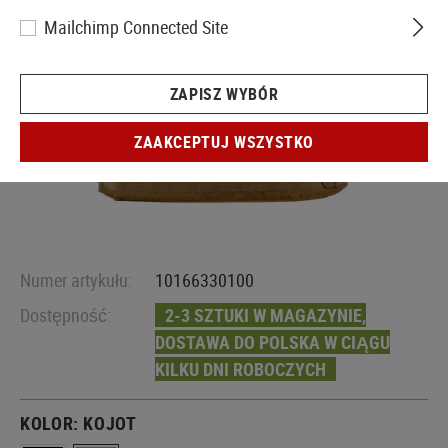
Mailchimp Connected Site
ZAPISZ WYBÓR
ZAAKCEPTUJ WSZYSTKO
Numer artykułu:
10166330100
Dostępność:
2-3 SZTUKI W MAGAZYNIE,
DOSTAWA DO POLSKA W CIĄGU
KILKU DNI ROBOCZYCH
KOLOR:
KOJOT