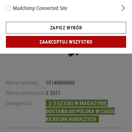
Mailchimp Connected Site
ZAPISZ WYBÓR
ZAAKCEPTUJ WSZYSTKO
Numer artykułu:
10148800000
Numer producenta:
3.2071
Dostępność:
2-3 SZTUKI W MAGAZYNIE,
DOSTAWA DO POLSKA W CIĄGU
KILKU DNI ROBOCZYCH