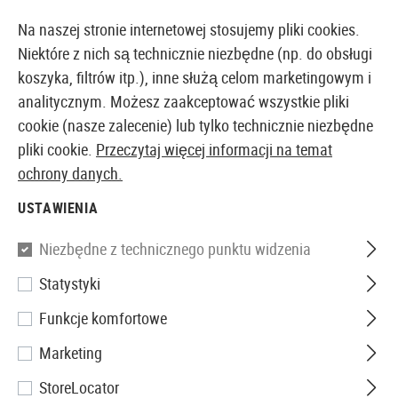
14410 PRODUKTY DOSTĘPNE NATYCHMIAST Z MAGAZYNU
Na naszej stronie internetowej stosujemy pliki cookies.
Niektóre z nich są technicznie niezbędne (np. do obsługi
koszyka, filtrów itp.), inne służą celom marketingowym i
analitycznym. Możesz zaakceptować wszystkie pliki
EUROPEJSKI AIRSOFT SKLEP I HURTOWNIA
cookie (nasze zalecenie) lub tylko technicznie niezbędne
pliki cookie.
Przeczytaj więcej informacji na temat
Strona główna
Sprzęt
Cele
ochrony danych.
Pellet Trap 17x17cm
USTAWIENIA
Perfecta
Niezbędne z technicznego punktu widzenia
Pellet Trap 17x17cm
Statystyki
Funkcje komfortowe
Marketing
StoreLocator