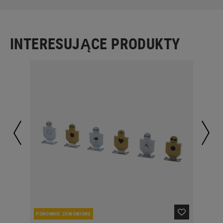
INTERESUJĄCE PRODUKTY
PONOWNIE ZAMÓWIONE
W 