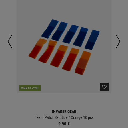
PO
W MAGAZYNIE
INVADER GEAR
Team Patch Set Blue / Orange 10 pcs
9,90 €