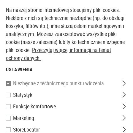
14387 PRODUKTY DOSTĘPNE NATYCHMIAST Z MAGAZYNU
Na naszej stronie internetowej stosujemy pliki cookies.
Niektóre z nich są technicznie niezbędne (np. do obsługi
koszyka, filtrów itp.), inne służą celom marketingowym i
analitycznym. Możesz zaakceptować wszystkie pliki
EUROPEJSKI AIRSOFT SKLEP I HURTOWNIA
cookie (nasze zalecenie) lub tylko technicznie niezbędne
pliki cookie.
Przeczytaj więcej informacji na temat
Strona główna
Sprzęt
Naszywki, Opaski i Identyfika
ochrony danych.
USTAWIENIA
JTG
Niezbędne z technicznego punktu widzenia
Punisher Rubber Patch
Statystyki
Funkcje komfortowe
Marketing
StoreLocator