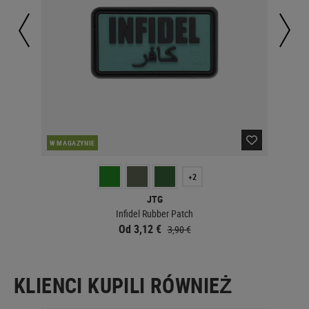
W MAGAZYNIE
W 
+2
JTG
Infidel Rubber Patch
Od 3,12 €
3,90 €
KLIENCI KUPILI RÓWNIEŻ