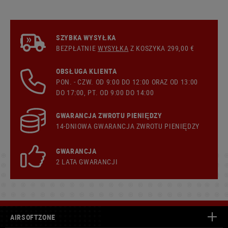
SZYBKA WYSYŁKA
BEZPŁATNIE
WYSYŁKA
Z KOSZYKA 299,00 €
OBSŁUGA KLIENTA
PON. - CZW. OD 9:00 DO 12:00 ORAZ OD 13:00
DO 17:00, PT. OD 9:00 DO 14:00
GWARANCJA ZWROTU PIENIĘDZY
14-DNIOWA GWARANCJA ZWROTU PIENIĘDZY
GWARANCJA
2 LATA GWARANCJI
AIRSOFTZONE