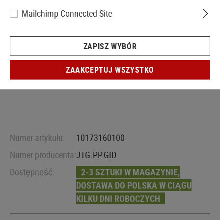
Mailchimp Connected Site
ZAPISZ WYBÓR
ZAAKCEPTUJ WSZYSTKO
Numer artykułu:
10173160100
Numer producenta:
JTG.PP.GID
Dostępność:
2-3 SZTUKI W MAGAZYNIE,
DOSTAWA DO POLSKA W CIĄGU
KILKU DNI ROBOCZYCH