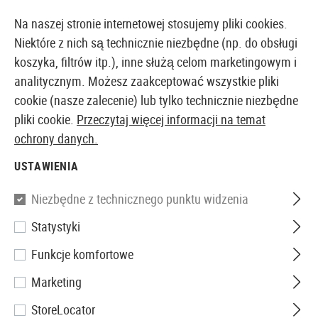
14410 PRODUKTY DOSTĘPNE NATYCHMIAST Z MAGAZYNU
Na naszej stronie internetowej stosujemy pliki cookies.
Niektóre z nich są technicznie niezbędne (np. do obsługi
koszyka, filtrów itp.), inne służą celom marketingowym i
analitycznym. Możesz zaakceptować wszystkie pliki
EUROPEJSKI AIRSOFT SKLEP I HURTOWNIA
cookie (nasze zalecenie) lub tylko technicznie niezbędne
pliki cookie.
Przeczytaj więcej informacji na temat
Strona główna
Wiatrówki
Akcesoria
Montaże Opty
ochrony danych.
USTAWIENIA
Leapers
Niezbędne z technicznego punktu widzenia
QD 25.4mm CNC Mount Rings
Statystyki
Medium
Funkcje komfortowe
Marketing
StoreLocator