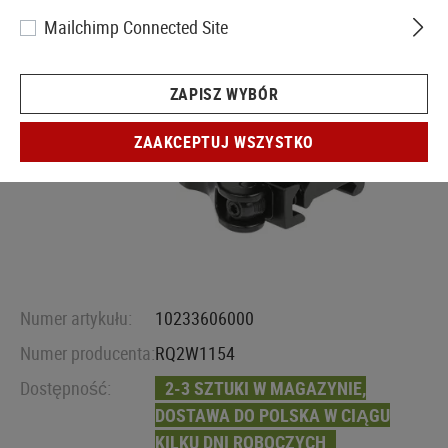
Mailchimp Connected Site
ZAPISZ WYBÓR
ZAAKCEPTUJ WSZYSTKO
Numer artykułu:
10233606000
Numer producenta:
RQ2W1154
Dostępność:
2-3 SZTUKI W MAGAZYNIE,
DOSTAWA DO POLSKA W CIĄGU
KILKU DNI ROBOCZYCH