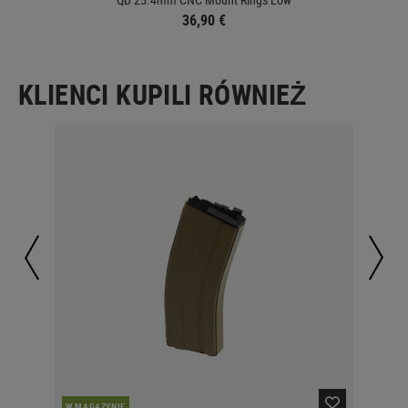
36,90 €
KLIENCI KUPILI RÓWNIEŻ
PO
W MAGAZYNIE