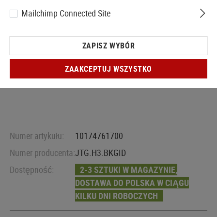
Mailchimp Connected Site
ZAPISZ WYBÓR
ZAAKCEPTUJ WSZYSTKO
Numer artykułu:
10174761700
Numer producenta:
JTG.H3.BKGID
Dostępność:
2-3 SZTUKI W MAGAZYNIE,
DOSTAWA DO POLSKA W CIĄGU
KILKU DNI ROBOCZYCH