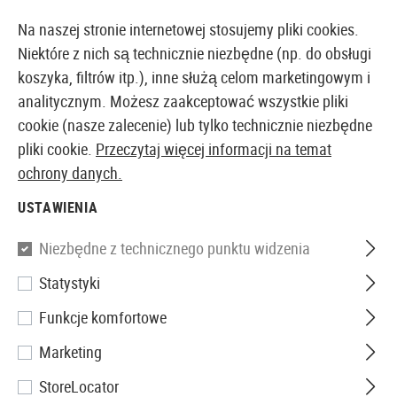
14387 PRODUKTY DOSTĘPNE NATYCHMIAST Z MAGAZYNU
Na naszej stronie internetowej stosujemy pliki cookies.
Niektóre z nich są technicznie niezbędne (np. do obsługi
koszyka, filtrów itp.), inne służą celom marketingowym i
analitycznym. Możesz zaakceptować wszystkie pliki
EUROPEJSKI AIRSOFT SKLEP I HURTOWNIA
cookie (nasze zalecenie) lub tylko technicznie niezbędne
pliki cookie.
Przeczytaj więcej informacji na temat
Strona główna
Sprzęt
Naszywki, Opaski i Identyfika
ochrony danych.
USTAWIENIA
JTG
Niezbędne z technicznego punktu widzenia
Radioactive Rubber Patch
Statystyki
Funkcje komfortowe
Marketing
StoreLocator