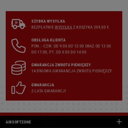
SZYBKA WYSYŁKA
BEZPŁATNIE
WYSYŁKA
Z KOSZYKA 299,00 €
OBSŁUGA KLIENTA
PON. - CZW. OD 9:00 DO 12:00 ORAZ OD 13:00
DO 17:00, PT. OD 9:00 DO 14:00
GWARANCJA ZWROTU PIENIĘDZY
14-DNIOWA GWARANCJA ZWROTU PIENIĘDZY
GWARANCJA
2 LATA GWARANCJI
AIRSOFTZONE