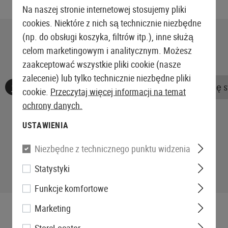
Na naszej stronie internetowej stosujemy pliki
cookies. Niektóre z nich są technicznie niezbędne
(np. do obsługi koszyka, filtrów itp.), inne służą
celom marketingowym i analitycznym. Możesz
zaakceptować wszystkie pliki cookie (nasze
zalecenie) lub tylko technicznie niezbędne pliki
Nie znaleziono żadnych recenzji. Śmiało, podziel się 
cookie.
Przeczytaj więcej informacji na temat
ochrony danych.
USTAWIENIA
Niezbędne z technicznego punktu widzenia
Statystyki
Funkcje komfortowe
Marketing
StoreLocator