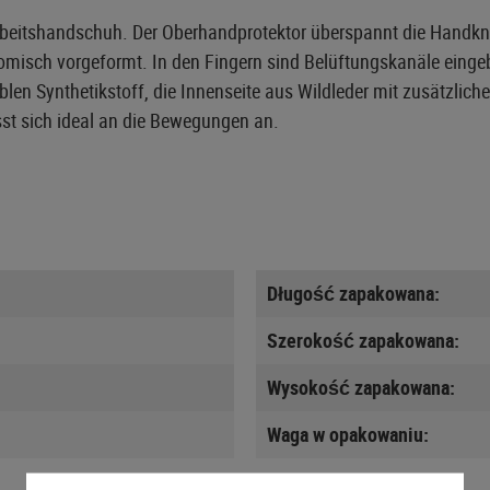
d Arbeitshandschuh. Der Oberhandprotektor überspannt die Handk
natomisch vorgeformt. In den Fingern sind Belüftungskanäle ein
blen Synthetikstoff, die Innenseite aus Wildleder mit zusätzli
asst sich ideal an die Bewegungen an.
Długość zapakowana:
Szerokość zapakowana:
Wysokość zapakowana:
Waga w opakowaniu: