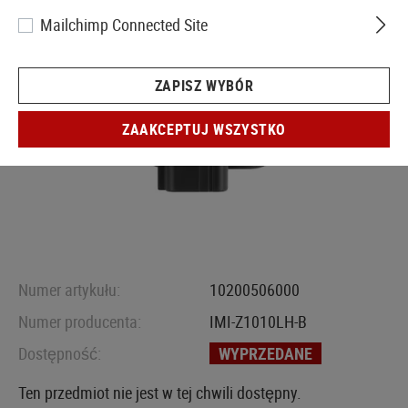
Mailchimp Connected Site
ZAPISZ WYBÓR
ZAAKCEPTUJ WSZYSTKO
Numer artykułu:
10200506000
Numer producenta:
IMI-Z1010LH-B
Dostępność:
WYPRZEDANE
Ten przedmiot nie jest w tej chwili dostępny.