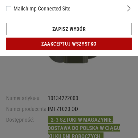
Mailchimp Connected Site
ZAPISZ WYBÓR
ZAAKCEPTUJ WSZYSTKO
Numer artykułu:
10134222000
Numer producenta:
IMI-Z1020-OD
Dostępność:
2-3 SZTUKI W MAGAZYNIE,
DOSTAWA DO POLSKA W CIĄGU
KILKU DNI ROBOCZYCH