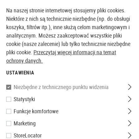
14373 PRODUKTY DOSTĘPNE NATYCHMIAST Z MAGAZYNU
Na naszej stronie internetowej stosujemy pliki cookies.
Niektóre z nich są technicznie niezbędne (np. do obsługi
koszyka, filtrów itp.), inne służą celom marketingowym i
analitycznym. Możesz zaakceptować wszystkie pliki
EUROPEJSKI AIRSOFT SKLEP I HURTOWNIA
cookie (nasze zalecenie) lub tylko technicznie niezbędne
pliki cookie.
Przeczytaj więcej informacji na temat
Strona główna
Wyposażenie Taktyczne
Kabury
Ka
ochrony danych.
USTAWIENIA
IMI Defense
Niezbędne z technicznego punktu widzenia
Roto Paddle Holster for Glock
Statystyki
19
Funkcje komfortowe
Marketing
StoreLocator