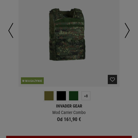
W MAGAZYNIE
W 
+8
INVADER GEAR
Mod Carrier Combo
Od 161,90 €