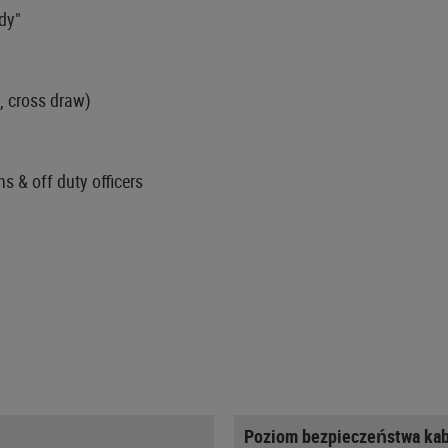
ady"
, cross draw)
ns & off duty officers
Poziom bezpieczeństwa kab