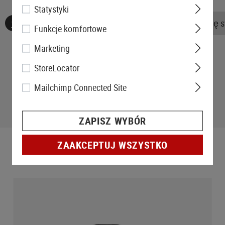
Statystyki
Nie znaleziono żadnych recenzji. Śmiało, podziel się 
Funkcje komfortowe
Marketing
StoreLocator
Mailchimp Connected Site
ZAPISZ WYBÓR
ZAAKCEPTUJ WSZYSTKO