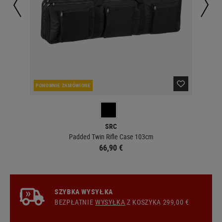
PONOWNIE ZAMÓWIONE
W 
SRC
ug
Padded Twin Rifle Case 103cm
66,90 €
SZYBKA WYSYŁKA
BEZPŁATNIE
WYSYŁKA
Z KOSZYKA 299,00 €