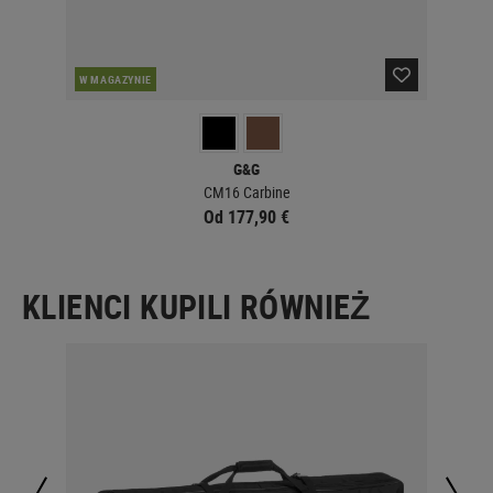
W MAGAZYNIE
W 
G&G
CM16 Carbine
Od 177,90 €
KLIENCI KUPILI RÓWNIEŻ