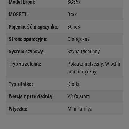
Model broni:
SG55x
MOSFET:
Brak
Pojemność magazynka:
30 rds
Strona operacyjna:
Oburęczny
System szynowy:
Szyna Picatinny
Tryb strzelania:
Półautomatyczny, W pełni
automatyczny
Typ silnika:
Krótki
Wersja z przekładnią:
V3 Custom
Wtyczka:
Mini Tamiya