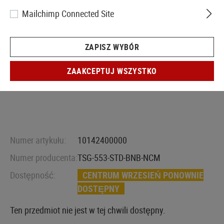
Mailchimp Connected Site
ZAPISZ WYBÓR
ZAAKCEPTUJ WSZYSTKO
Numer artykułu:
10142400000
Numer producenta:
TSG-553-STD-BNB-NCM
Dostępność:
CENTRUM WRZESIEŃ PONOWNIE
DOSTĘPNY
Ten przedmiot nie jest w tej chwili dostępny.