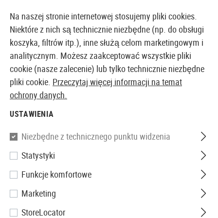
14410 PRODUKTY DOSTĘPNE NATYCHMIAST Z MAGAZYNU
Na naszej stronie internetowej stosujemy pliki cookies.
Niektóre z nich są technicznie niezbędne (np. do obsługi
koszyka, filtrów itp.), inne służą celom marketingowym i
analitycznym. Możesz zaakceptować wszystkie pliki
EUROPEJSKI AIRSOFT SKLEP I HURTOWNIA
cookie (nasze zalecenie) lub tylko technicznie niezbędne
pliki cookie.
Przeczytaj więcej informacji na temat
Strona główna
Wyposażenie Taktyczne
Sprzęt Ochr
ochrony danych.
USTAWIENIA
G&G
Niezbędne z technicznego punktu widzenia
Shooting Glasses Clear
Statystyki
Funkcje komfortowe
Marketing
StoreLocator