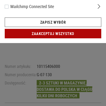
Mailchimp Connected Site
ZAPISZ WYBÓR
ZAAKCEPTUJ WSZYSTKO
Numer artykułu:
10115406000
Numer producenta:
G-07-130
Dostępność:
2-3 SZTUKI W MAGAZYNIE,
DOSTAWA DO POLSKA W CIĄGU
KILKU DNI ROBOCZYCH