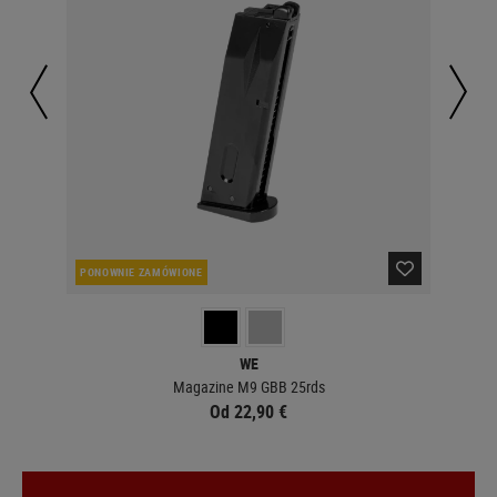
PONOWNIE ZAMÓWIONE
W 
WE
Magazine M9 GBB 25rds
Od 22,90 €