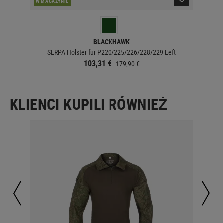
W MAGAZYNIE
W 
BLACKHAWK
SERPA Holster für P220/225/226/228/229 Left
103,31 €
179,90 €
KLIENCI KUPILI RÓWNIEŻ