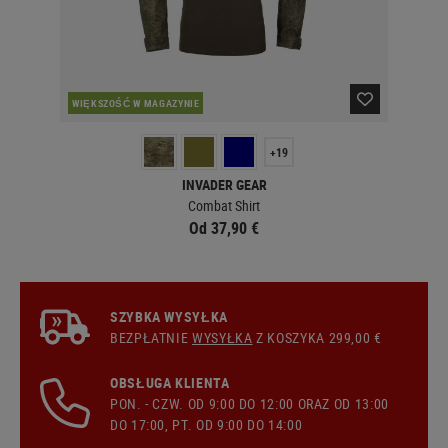
PO
WIĘKSZOŚĆ W MAGAZYNIE
+19
INVADER GEAR
Combat Shirt
Od 37,90 €
SZYBKA WYSYŁKA
BEZPŁATNIE
WYSYŁKA
Z KOSZYKA 299,00 €
OBSŁUGA KLIENTA
PON. - CZW. OD 9:00 DO 12:00 ORAZ OD 13:00
DO 17:00, PT. OD 9:00 DO 14:00