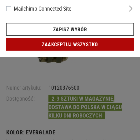
Mailchimp Connected Site
ZAPISZ WYBÓR
ZAAKCEPTUJ WSZYSTKO
Numer artykułu:
10120376500
Dostępność:
2-3 SZTUKI W MAGAZYNIE,
DOSTAWA DO POLSKA W CIĄGU
KILKU DNI ROBOCZYCH
KOLOR:
EVERGLADE