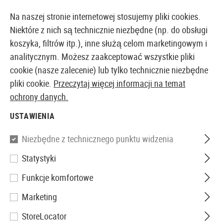
14373 PRODUKTY DOSTĘPNE NATYCHMIAST Z MAGAZYNU
Na naszej stronie internetowej stosujemy pliki cookies.
Niektóre z nich są technicznie niezbędne (np. do obsługi
koszyka, filtrów itp.), inne służą celom marketingowym i
analitycznym. Możesz zaakceptować wszystkie pliki
EUROPEJSKI AIRSOFT SKLEP I HURTOWNIA
cookie (nasze zalecenie) lub tylko technicznie niezbędne
pliki cookie.
Przeczytaj więcej informacji na temat
Strona główna
Akcesoria Airsoftowe
Bezpieczeństw
ochrony danych.
USTAWIENIA
Invader Gear
Niezbędne z technicznego punktu widzenia
SOF Holster Left
Statystyki
Funkcje komfortowe
Marketing
StoreLocator