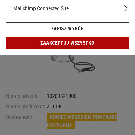
Mailchimp Connected Site
ZAPISZ WYBÓR
ZAAKCEPTUJ WSZYSTKO
Numer artykułu:
10209621300
Numer producenta:
Z111-FG
Dostępność:
KONIEC WRZESIEŃ PONOWNIE
DOSTĘPNY