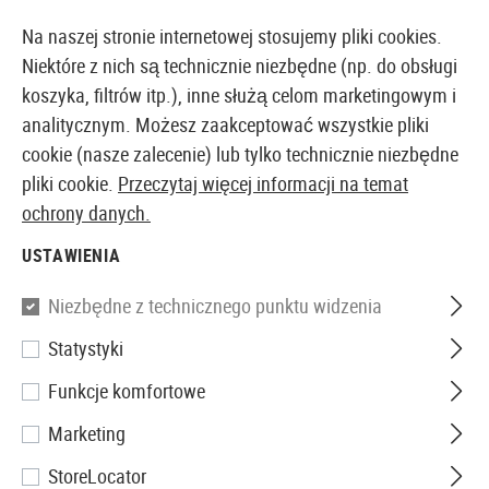
14373 PRODUKTY DOSTĘPNE NATYCHMIAST Z MAGAZYNU
Na naszej stronie internetowej stosujemy pliki cookies.
Niektóre z nich są technicznie niezbędne (np. do obsługi
koszyka, filtrów itp.), inne służą celom marketingowym i
analitycznym. Możesz zaakceptować wszystkie pliki
EUROPEJSKI AIRSOFT SKLEP I HURTOWNIA
cookie (nasze zalecenie) lub tylko technicznie niezbędne
pliki cookie.
Przeczytaj więcej informacji na temat
Strona główna
Wyposażenie Taktyczne
Komunikacj
ochrony danych.
USTAWIENIA
Z-Tactical
Niezbędne z technicznego punktu widzenia
SRD Headset Military Standard
Statystyki
Plug
Funkcje komfortowe
Marketing
StoreLocator