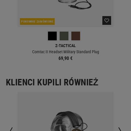
PONOWNIE ZAMÓWIONE
PO
Z-TACTICAL
Comtac II Headset Military Standard Plug
69,90 €
KLIENCI KUPILI RÓWNIEŻ