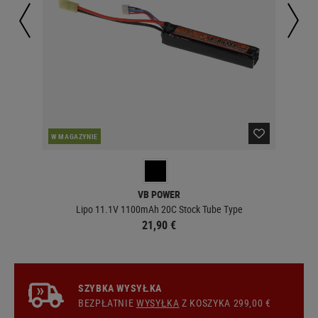
W MAGAZYNIE
W 
VB POWER
Lipo 11.1V 1100mAh 20C Stock Tube Type
21,90 €
SZYBKA WYSYŁKA
BEZPŁATNIE
WYSYŁKA
Z KOSZYKA 299,00 €