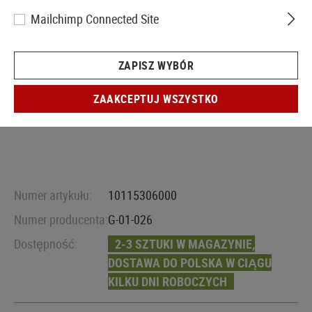
Mailchimp Connected Site
ZAPISZ WYBÓR
ZAAKCEPTUJ WSZYSTKO
Numer artykułu:
10115306000
Numer producenta:
G-01-026
Dostępność:
2-3 SZTUKI W MAGAZYNIE,
DOSTAWA DO POLSKA W CIĄGU
KILKU DNI ROBOCZYCH