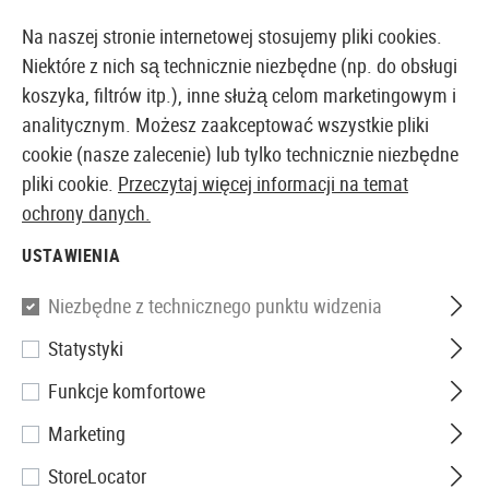
14397 PRODUKTY DOSTĘPNE NATYCHMIAST Z MAGAZYNU
Na naszej stronie internetowej stosujemy pliki cookies.
Niektóre z nich są technicznie niezbędne (np. do obsługi
koszyka, filtrów itp.), inne służą celom marketingowym i
analitycznym. Możesz zaakceptować wszystkie pliki
EUROPEJSKI AIRSOFT SKLEP I HURTOWNIA
cookie (nasze zalecenie) lub tylko technicznie niezbędne
pliki cookie.
Przeczytaj więcej informacji na temat
Strona główna
Akcesoria Airsoftowe
Części i Akces
ochrony danych.
USTAWIENIA
G&G
Niezbędne z technicznego punktu widzenia
SS-100 Sound Suppressor CCW
Statystyki
Funkcje komfortowe
Marketing
StoreLocator