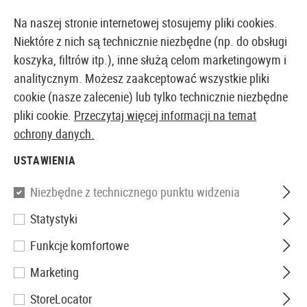
14410 PRODUKTY DOSTĘPNE NATYCHMIAST Z MAGAZYNU
Na naszej stronie internetowej stosujemy pliki cookies.
Niektóre z nich są technicznie niezbędne (np. do obsługi
koszyka, filtrów itp.), inne służą celom marketingowym i
analitycznym. Możesz zaakceptować wszystkie pliki
EUROPEJSKI AIRSOFT SKLEP I HURTOWNIA
cookie (nasze zalecenie) lub tylko technicznie niezbędne
pliki cookie.
Przeczytaj więcej informacji na temat
Strona główna
Wyposażenie Taktyczne
Maski Airso
ochrony danych.
USTAWIENIA
Invader Gear
Niezbędne z technicznego punktu widzenia
Steel Face Mask
Statystyki
Funkcje komfortowe
Marketing
StoreLocator