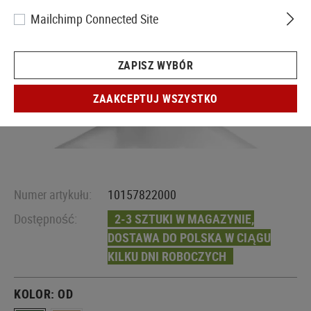
Mailchimp Connected Site
ZAPISZ WYBÓR
ZAAKCEPTUJ WSZYSTKO
Numer artykułu:
10157822000
Dostępność:
2-3 SZTUKI W MAGAZYNIE,
DOSTAWA DO POLSKA W CIĄGU
KILKU DNI ROBOCZYCH
KOLOR:
OD